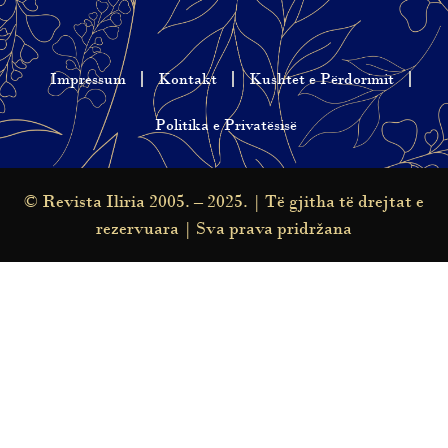
Impressum
Kontakt
Kushtet e Përdorimit
Politika e Privatësisë
© Revista Iliria 2005. – 2025. | Të gjitha të drejtat e
rezervuara | Sva prava pridržana