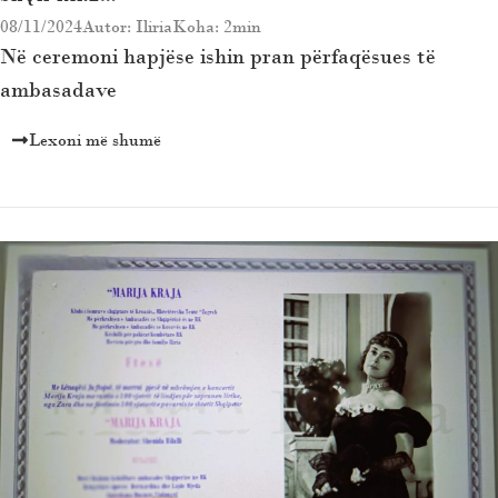
08/11/2024
Autor: Iliria
Koha: 2min
Në ceremoni hapjëse ishin pran përfaqësues të
ambasadave
Lexoni më shumë