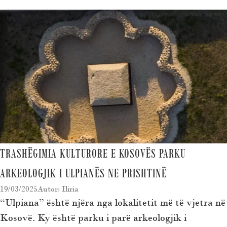
TRASHËGIMIA KULTURORE E KOSOVËS PARKU
ARKEOLOGJIK I ULPIANËS NE PRISHTINË
19/03/2025
Autor: Iliria
“Ulpiana” është njëra nga lokalitetit më të vjetra në
Kosovë. Ky është parku i parë arkeologjik i