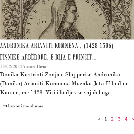
ANDRONIKA ARIANITI-KOMNENA , (1428-1506)
FISNIKE ARBËRORE, E BIJA E PRINCIT…
13/02/2024
Autor: Iliria
Donika Kastrioti Zonja e Shqipërisë.Andronika
(Donika) Arianiti-Komnena Muzaka Jeta U lind në
Kaninë, më 1428. Viti i lindjes së saj del nga…
Lexoni më shumë
<
1
2
3
4
>