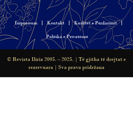
Impressum
Kontakt
Kushtet e Përdorimit
Politika e Privatësisë
© Revista Iliria 2005. – 2025. | Të gjitha të drejtat e
rezervuara | Sva prava pridržana