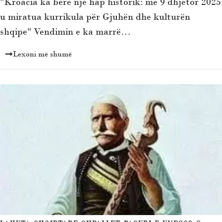
"Kroacia ka bërë një hap historik: më 9 dhjetor 2025
u miratua kurrikula për Gjuhën dhe kulturën
shqipe" Vendimin e ka marrë…
Lexoni më shumë