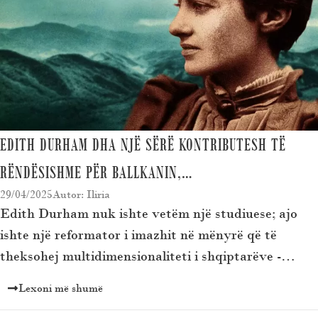
EDITH DURHAM DHA NJË SËRË KONTRIBUTESH TË
RËNDËSISHME PËR BALLKANIN,…
29/04/2025
Autor: Iliria
Edith Durham nuk ishte vetëm një studiuese; ajo
ishte një reformator i imazhit në mënyrë që të
theksohej multidimensionaliteti i shqiptarëve -…
Lexoni më shumë