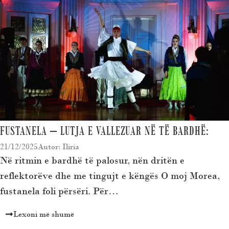
FUSTANELA – LUTJA E VALLEZUAR NË TË BARDHË:
21/12/2025
Autor: Iliria
Në ritmin e bardhë të palosur, nën dritën e
reflektorëve dhe me tingujt e këngës O moj Morea,
fustanela foli përsëri. Për…
Lexoni më shumë