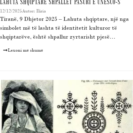
LAHUTA SHQIPTARE SHPALLET PASURI E UNESCO-S
12/12/2025
Autor: Iliria
Tiranë, 9 Dhjetor 2025 – Lahuta shqiptare, një nga
simbolet më të lashta të identitetit kulturor të
shqiptarëve, është shpallur zyrtarisht pjesë…
Lexoni më shumë