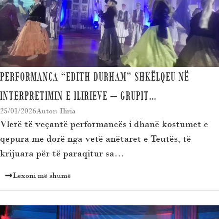
PERFORMANCA “EDITH DURHAM” SHKËLQEU NË
INTERPRETIMIN E ILIRIEVE – GRUPIT…
25/01/2026
Autor: Iliria
Vlerë të veçantë performancës i dhanë kostumet e
qepura me dorë nga vetë anëtaret e Teutës, të
krijuara për të paraqitur sa…
Lexoni më shumë