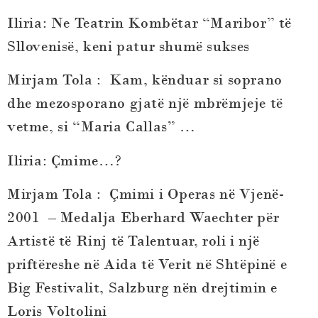
Iliria:
Ne Teatrin Kombëtar “Maribor” të
Sllovenisë, keni patur shumë sukses
Mirjam Tola
: Kam, kënduar si soprano
dhe mezosporano gjatë një mbrëmjeje të
vetme, si “Maria Callas” …
Iliria:
Çmime…?
Mirjam Tola
: Çmimi i Operas në Vjenë-
2001 – Medalja Eberhard Waechter për
Artistë të Rinj të Talentuar, roli i një
priftëreshe në Aida të Verit në Shtëpinë e
Big Festivalit, Salzburg nën drejtimin e
Loris Voltolini