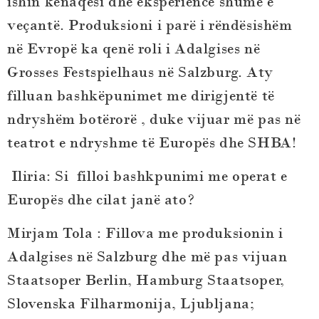
ishin kënaqësi dhe eksperiencë shumë e
veçantë. Produksioni i parë i rëndësishëm
në Evropë ka qenë roli i Adalgises në
Grosses Festspielhaus në Salzburg. Aty
filluan bashkëpunimet me dirigjentë të
ndryshëm botërorë , duke vijuar më pas në
teatrot e ndryshme të Europës dhe SHBA!
Iliria:
Si filloi bashkpunimi me operat e
Europës dhe cilat janë ato?
Mirjam Tola
: Fillova me produksionin i
Adalgises në Salzburg dhe më pas vijuan
Staatsoper Berlin, Hamburg Staatsoper,
Slovenska Filharmonija, Ljubljana;