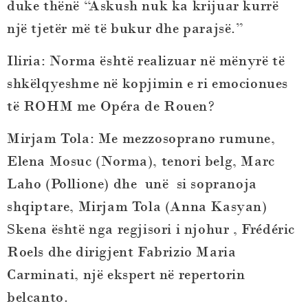
duke thënë “Askush nuk ka krijuar kurrë
një tjetër më të bukur dhe parajsë.”
Iliria: Norma është realizuar në mënyrë të
shkëlqyeshme në kopjimin e ri emocionues
të ROHM me Opéra de Rouen?
Mirjam Tola
: Me mezzosoprano rumune,
Elena Mosuc (Norma), tenori belg, Marc
Laho (Pollione) dhe unë si sopranoja
shqiptare, Mirjam Tola (Anna Kasyan)
Skena është nga regjisori i njohur , Frédéric
Roels dhe dirigjent Fabrizio Maria
Carminati, një ekspert në repertorin
belcanto.