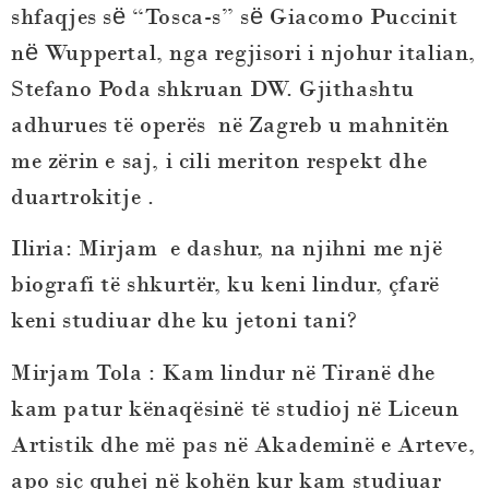
shfaqjes sё “Tosca-s” sё Giacomo Puccinit
nё Wuppertal, nga regjisori i njohur italian,
Stefano Poda shkruan DW. Gjithashtu
adhurues të operës në Zagreb u mahnitën
me zërin e saj, i cili meriton respekt dhe
duartrokitje .
Iliria: Mirjam e dashur, na njihni me një
biografi të shkurtër, ku keni lindur, çfarë
keni studiuar dhe ku jetoni tani?
Mirjam Tola
: Kam lindur në Tiranë dhe
kam patur kënaqësinë të studioj në Liceun
Artistik dhe më pas në Akademinë e Arteve,
apo siç quhej në kohën kur kam studiuar