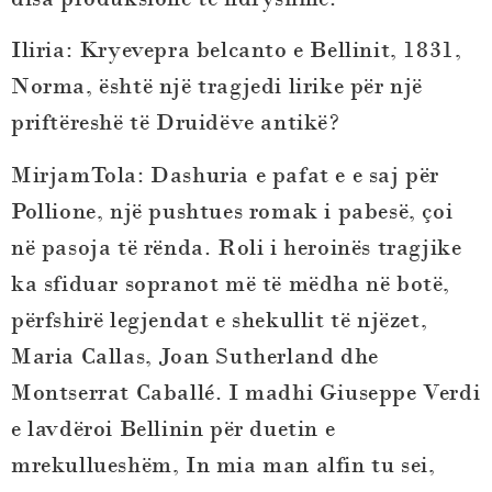
Iliria: Kryevepra belcanto e Bellinit, 1831,
Norma, është një tragjedi lirike për një
priftëreshë të Druidëve antikë?
MirjamTola
: Dashuria e pafat e e saj për
Pollione, një pushtues romak i pabesë, çoi
në pasoja të rënda. Roli i heroinës tragjike
ka sfiduar sopranot më të mëdha në botë,
përfshirë legjendat e shekullit të njëzet,
Maria Callas, Joan Sutherland dhe
Montserrat Caballé. I madhi Giuseppe Verdi
e lavdëroi Bellinin për duetin e
mrekullueshëm, In mia man alfin tu sei,