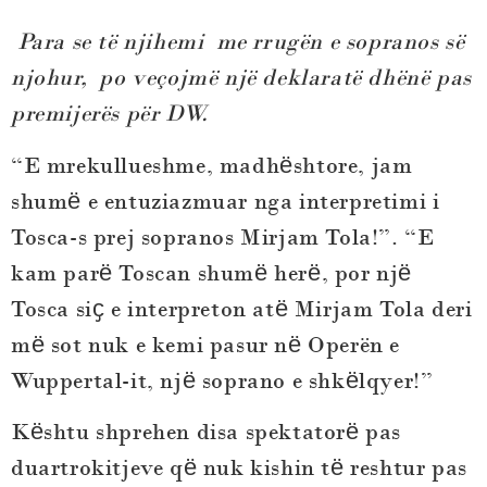
Para se të njihemi me rrugën e sopranos së
njohur, po veçojmë një deklaratë dhënë pas
premijerës për DW.
“E mrekullueshme, madhёshtore, jam
shumё e entuziazmuar nga interpretimi i
Tosca-s prej sopranos Mirjam Tola!”. “E
kam parё Toscan shumё herё, por njё
Tosca siҫ e interpreton atё Mirjam Tola deri
mё sot nuk e kemi pasur nё Operën e
Wuppertal-it, njё soprano e shkёlqyer!”
Kёshtu shprehen disa spektatorё pas
duartrokitjeve qё nuk kishin tё reshtur pas