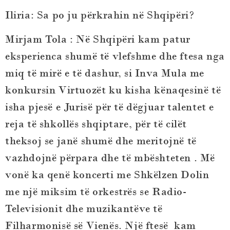
Iliria: Sa po ju përkrahin në Shqipëri?
Mirjam Tola
: Në Shqipëri kam patur
eksperienca shumë të vlefshme dhe ftesa nga
miq të mirë e të dashur, si Inva Mula me
konkursin Virtuozët ku kisha kënaqesinë të
isha pjesë e Jurisë për të dëgjuar talentet e
reja të shkollës shqiptare, për të cilët
theksoj se janë shumë dhe meritojnë të
vazhdojnë përpara dhe të mbështeten . Më
vonë ka qenë koncerti me Shkëlzen Dolin
me një miksim të orkestrës se Radio-
Televisionit dhe muzikantëve të
Filharmonisë së Vienës. Një ftesë kam