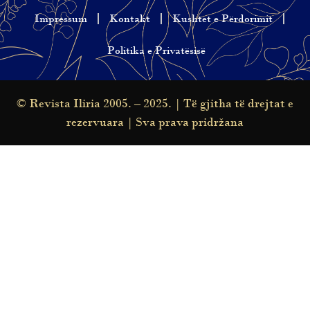
Impressum
Kontakt
Kushtet e Përdorimit
Politika e Privatësisë
© Revista Iliria 2005. – 2025. | Të gjitha të drejtat e
rezervuara | Sva prava pridržana