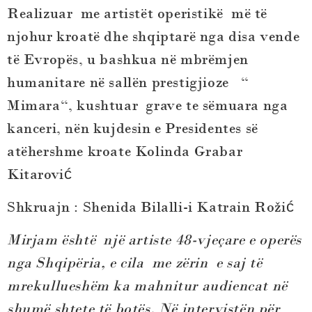
Realizuar me artistët operistikë më të
njohur kroatë dhe shqiptarë nga disa vende
të Evropës, u bashkua në mbrëmjen
humanitare në sallën prestigjioze “
Mimara“, kushtuar grave te sëmuara nga
kanceri, nën kujdesin e Presidentes së
atëhershme kroate Kolinda Grabar
Kitarović
Shkruajn : Shenida Bilalli-i Katrain Rožić
Mirjam është një artiste 48-vjeçare e operës
nga Shqipëria, e cila me zërin e saj të
mrekullueshëm ka mahnitur audiencat në
shumë shtete të botës. Në intervistën për