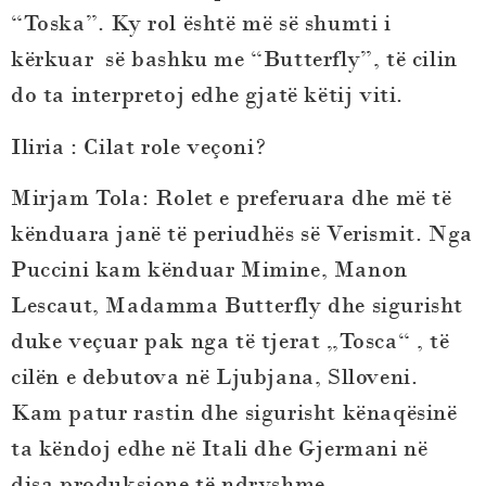
“Toska”. Ky rol është më së shumti i
kërkuar së bashku me “Butterfly”, të cilin
do ta interpretoj edhe gjatë këtij viti.
Iliria : Cilat role veçoni?
Mirjam Tola
: Rolet e preferuara dhe më të
kënduara janë të periudhës së Verismit. Nga
Puccini kam kënduar Mimine, Manon
Lescaut, Madamma Butterfly dhe sigurisht
duke veçuar pak nga të tjerat „Tosca“ , të
cilën e debutova në Ljubjana, Slloveni.
Kam patur rastin dhe sigurisht kënaqësinë
ta këndoj edhe në Itali dhe Gjermani në
disa produksione të ndryshme.