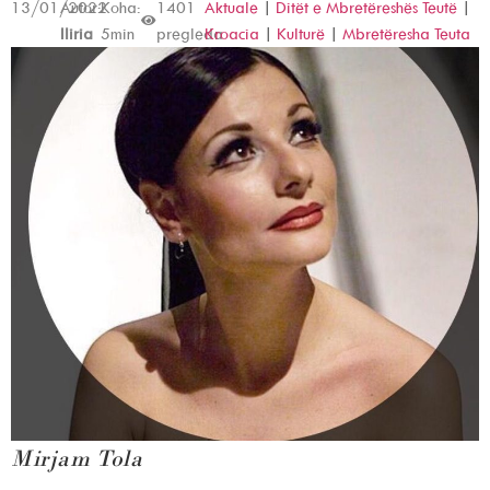
13/01/2022
Autor:
Koha:
1401
Aktuale
|
Ditët e Mbretëreshës Teutë
|
Iliria
5min
pregleda
Kroacia
|
Kulturë
|
Mbretëresha Teuta
Mirjam Tola