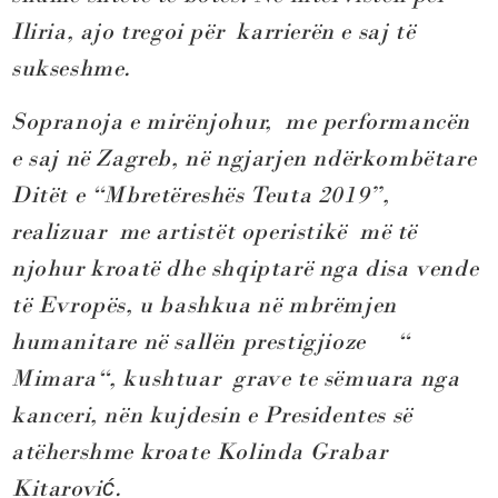
Iliria, ajo tregoi për karrierën e saj të
sukseshme.
Sopranoja e mirënjohur, me performancën
e saj në Zagreb, në ngjarjen ndërkombëtare
Ditët e “Mbretëreshës Teuta 2019”,
realizuar me artistët operistikë më të
njohur kroatë dhe shqiptarë nga disa vende
të Evropës, u bashkua në mbrëmjen
humanitare në sallën prestigjioze “
Mimara“, kushtuar grave te sëmuara nga
kanceri, nën kujdesin e Presidentes së
atëhershme kroate Kolinda Grabar
Kitarovi
ć
.