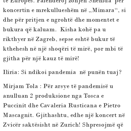
të Europës. Falenderoj zonjën Shenida për
koncertin e mrekullueshëm në „Mimara“, si
dhe për pritjen e ngrohtë dhe momentet e
bukura që kaluam. Kisha kohë pa u
rikthyer në Zagreb, sepse eshtë bukur të
kthehesh në një shoqëri të mirë, por mbi të
gjitha për një kauz të mirë!
Iliria: Si ndikoi pandemia në punën tuaj?
Mirjam Tola
:
Për arsye të pandemisë u
anulluan 2 produksione nga Tosca e
Puccinit dhe Cavaleria Rusticana e Pietro
Mascagnit. Gjithashtu, edhe një koncert në
Zvicër saktësisht në Zurich! Shpresojmë që