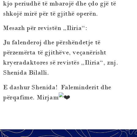
kjo periudhë të mbarojë dhe çdo gjë të
shkojë mirë për të gjithë operën.
Mesazh për revistën „Iliria“:
Ju falenderoj dhe përshëndetje të
përzemërta të gjithëve, veçanërisht
kryeradaktores së revistës „Iliria“, znj.
Shenida Bilalli.
E dashur Shenida! Faleminderit dhe
përqafime. Mirjam