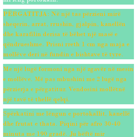
PËRGATITJA: Në një tas përzieni mirë
sheqerin, arrat, rrushin, gjalpin, kanellën
dhe karafilin derisa të bëhet një masë e
qëndrueshme. Prisni rreth 1 cm nga maja e
mollëve deri në fundin e bishtave të tyre.
Me një lugë formoni nga një zgavër në mesin
e mollëve. Më pas mbushini me 2 lugë nga
përzierja e përgatitur. Vendosini mollëtnë
një tavë të thellë qelqi.
S
përkatini me lëngun e portokallit, kanellë
dhe frutat e thata. Piqini për afro 30-40
minuta me 190 gradë. Ju bëftë mir