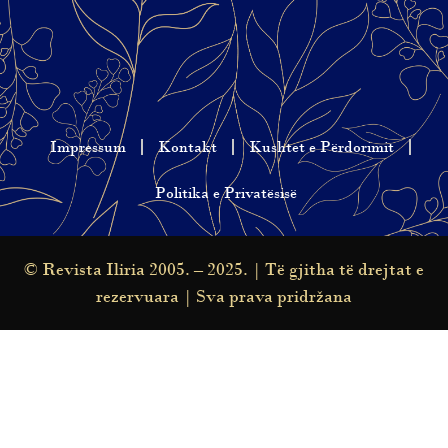
Impressum
Kontakt
Kushtet e Përdorimit
Politika e Privatësisë
© Revista Iliria 2005. – 2025. | Të gjitha të drejtat e
rezervuara | Sva prava pridržana