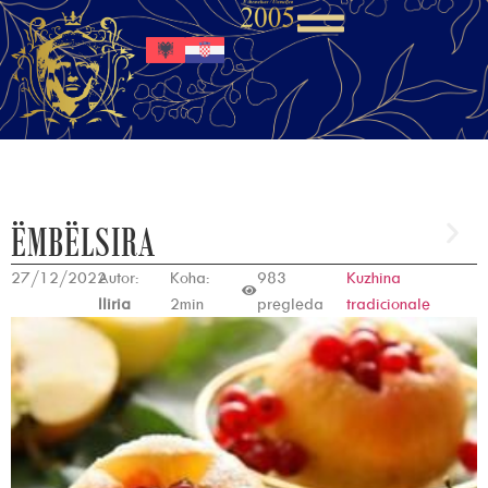
ËMBËLSIRA
27/12/2022
Autor:
Koha:
983
Kuzhina
Iliria
2min
pregleda
tradicionale