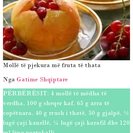
Mollë të pjekura më fruta të thata
Nga
Gatime Shqiptare
PËRBËRËSIT: 4 mollë të mëdha të
verdha, 100 g sheqer kaf, 65 g arra të
copëtuara, 40 g rrush i thatë, 50 g gjalpë, ½
lugë çaji kanellë, ¼ lugë çaji karafil dhe 120
ml lëng portokalli.