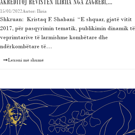
AKREDITOJ REVISTEN ILIRIIA NGA ZAGREBI,…
15/01/2022
Autor: Iliria
Shkruan: Kristaq F. Shabani “E shquar, gjatë vitit
2017, për pasqyrimin tematik, publikimin dinamik të
veprimtarive të larmishme kombëtare dhe
ndërkombëtare të…
Lexoni më shumë