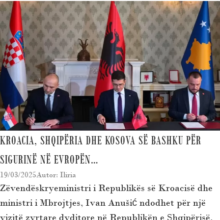
KROACIA, SHQIPËRIA DHE KOSOVA SË BASHKU PËR
SIGURINË NË EVROPËN…
19/03/2025
Autor: Iliria
Zëvendëskryeministri i Republikës së Kroacisë dhe
ministri i Mbrojtjes, Ivan Anušić ndodhet për një
vizitë zyrtare dyditore në Republikën e Shqipërisë.