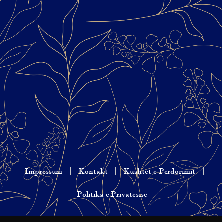
Impressum
Kontakt
Kushtet e Përdorimit
Politika e Privatësisë