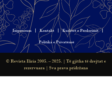
Impressum
Kontakt
Kushtet e Përdorimit
Politika e Privatësisë
© Revista Iliria 2005. – 2025. | Të gjitha të drejtat e
rezervuara | Sva prava pridržana