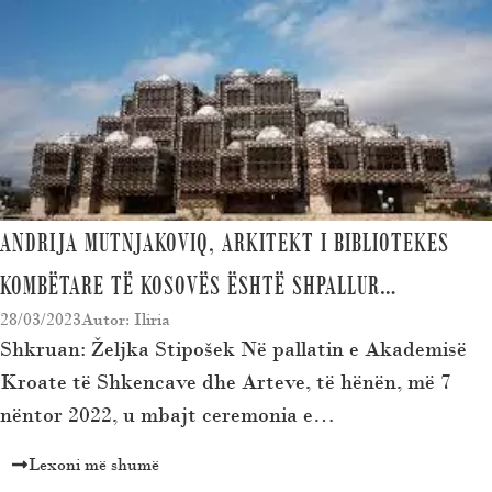
ANDRIJA MUTNJAKOVIQ, ARKITEKT I BIBLIOTEKES
KOMBËTARE TË KOSOVËS ËSHTË SHPALLUR…
28/03/2023
Autor: Iliria
Shkruan: Željka Stipošek Në pallatin e Akademisë
Kroate të Shkencave dhe Arteve, të hënën, më 7
nëntor 2022, u mbajt ceremonia e…
Lexoni më shumë