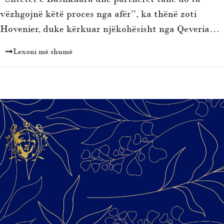
vëzhgojnë këtë proces nga afër”, ka thënë zoti
Hovenier, duke kërkuar njëkohësisht nga Qeveria…
Lexoni më shumë