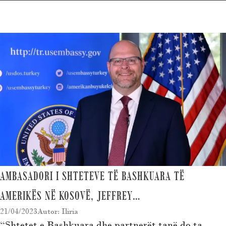
AMBASADORI I SHTETEVE TË BASHKUARA TË
AMERIKËS NË KOSOVË, JEFFREY…
21/04/2023
Autor: Iliria
“Shtetet e Bashkuara dhe partnerët tanë do ta