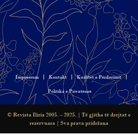
Impressum
Kontakt
Kushtet e Përdorimit
Politika e Privatësisë
© Revista Iliria 2005. – 2025. | Të gjitha të drejtat e
rezervuara | Sva prava pridržana