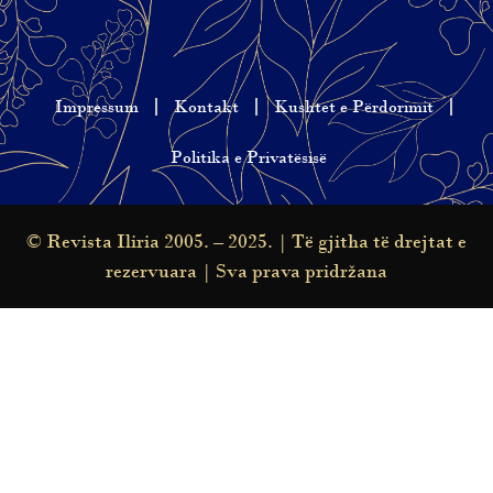
Impressum
Kontakt
Kushtet e Përdorimit
Politika e Privatësisë
© Revista Iliria 2005. – 2025. | Të gjitha të drejtat e
rezervuara | Sva prava pridržana