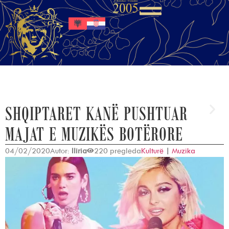
SHQIPTARET KANË PUSHTUAR
MAJAT E MUZIKËS BOTËRORE
04/02/2020
Autor:
Iliria
220 pregleda
Kulturë
|
Muzika