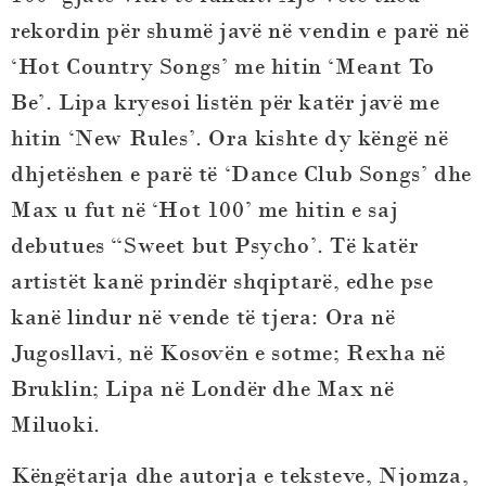
rekordin për shumë javë në vendin e parë në
‘Hot Country Songs’ me hitin ‘Meant To
Be’. Lipa kryesoi listën për katër javë me
hitin ‘New Rules’. Ora kishte dy këngë në
dhjetëshen e parë të ‘Dance Club Songs’ dhe
Max u fut në ‘Hot 100’ me hitin e saj
debutues “Sweet but Psycho’. Të katër
artistët kanë prindër shqiptarë, edhe pse
kanë lindur në vende të tjera: Ora në
Jugosllavi, në Kosovën e sotme; Rexha në
Bruklin; Lipa në Londër dhe Max në
Miluoki.
Këngëtarja dhe autorja e teksteve, Njomza,