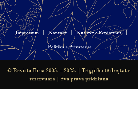
Impressum
Kontakt
Kushtet e Përdorimit
Politika e Privatësisë
© Revista Iliria 2005. – 2025. | Të gjitha të drejtat e
rezervuara | Sva prava pridržana