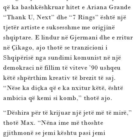
që ka bashkëshkruar hitet e Ariana Grande
“Thank U, Next” dhe “7 Rings” është një
tjetër artiste e suksesshme me origjinë
shqiptare. E lindur në Gjermani dhe e rritur
në Çikago, ajo thotë se tranzicioni i
Shqipërisë nga sundimi komunist në një
demokraci në fillim të viteve ’90 ushqeu
këtë shpërthim kreativ të brezit të saj.
“Nëse ka diçka që e ka nxitur këtë, është
ambicia që kemi si komb,” thotë ajo.
“Dëshira për të krijuar një jetë më të mirë,”
thotë Max. “Nëna ime më thoshte
gjithmonë se jemi kështu pasi jemi