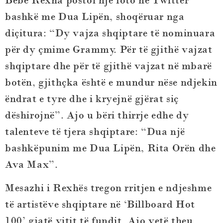
Bebe Rexha postoi një foto në Twitter
bashkë me Dua Lipën, shoqëruar nga
diçitura: “Dy vajza shqiptare të nominuara
për dy çmime Grammy. Për të gjithë vajzat
shqiptare dhe për të gjithë vajzat në mbarë
botën, gjithçka është e mundur nëse ndjekin
ëndrat e tyre dhe i kryejnë gjërat siç
dëshirojnë”. Ajo u bëri thirrje edhe dy
talenteve të tjera shqiptare: “Dua një
bashkëpunim me Dua Lipën, Rita Orën dhe
Ava Max”.
Mesazhi i Rexhës tregon rritjen e ndjeshme
të artistëve shqiptare në ‘Billboard Hot
100’ gjatë vitit të fundit. Ajo vetë theu