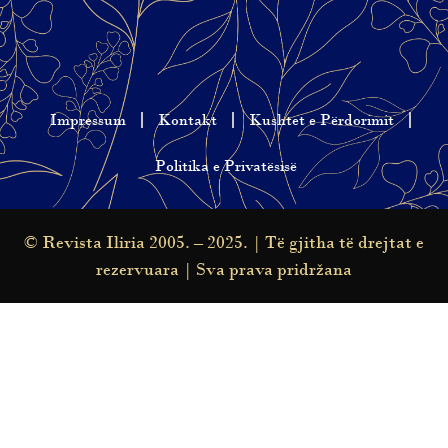
Impressum
Kontakt
Kushtet e Përdorimit
Politika e Privatësisë
© Revista Iliria 2005. – 2025. | Të gjitha të drejtat e
rezervuara | Sva prava pridržana