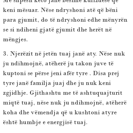
Më shpesh këto janë besime kufizuese që
keni mësuar. Nëse ndryshoni atë që bëni
para gjumit, do të ndryshoni edhe mënyrën
se si ndiheni gjatë gjumit dhe herët në
mëngjes.
3. Njerëzit në jetën tuaj janë aty. Nëse nuk
ju ndihmojnë, atëherë ju takon juve të
kuptoni se përse jeni afër tyre . Disa prej
tyre janë familja juaj dhe ju nuk keni
zgjidhje. Gjithashtu me të ashtuquajturit
miqtë tuaj, nëse nuk ju ndihmojnë, atëherë
koha dhe vëmendja që u kushtoni atyre
është humbje e energjisë tuaj.