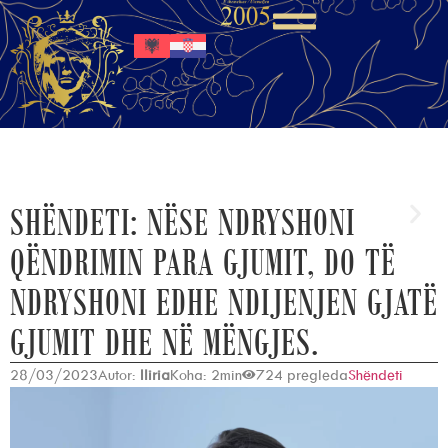
SHËNDETI: NËSE NDRYSHONI
QËNDRIMIN PARA GJUMIT, DO TË
NDRYSHONI EDHE NDIJENJEN GJATË
GJUMIT DHE NË MËNGJES.
28/03/2023
Autor:
Iliria
Koha: 2min
724 pregleda
Shëndeti