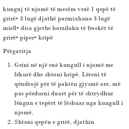
kunguj të njomë të mesëm vezë 1 qepë të
grirë• 3 lugë djathë parmixhano 3 lugë
miell• disa gjethe borziloku të freskët të
grirë• piper• kripë
Përgatitja
Grini në një enë kungull i njomë me
lëkurë dhe shtoni kripë. Lëreni të
qëndrojë për të paktën gjysmë ore, më
pas përdorni duart për të shtrydhur
lëngun e tepërt të lëshuar nga kungull i
njomë.
Shtoni qepën e grirë, djathin