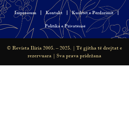
Impressum
Kontakt
Kushtet e Përdorimit
Politika e Privatësisë
© Revista Iliria 2005. – 2025. | Të gjitha të drejtat e
rezervuara | Sva prava pridržana