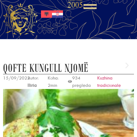
QOFTE KUNGULL NJOMË
15/09/2022
Autor:
Koha:
934
Kuzhina
Iliria
2min
pregleda
tradicionale