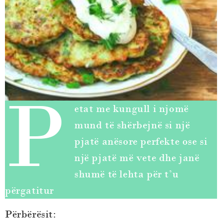
P
etat me kungull i njomë
mund të shërbejnë si një
pjatë anësore perfekte ose si
një pjatë më vete dhe janë
shumë të lehta për t’u
përgatitur
Përbërësit: