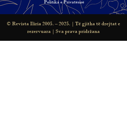
Politika e Privatësisë
© Revista Iliria 2005. – 2025. | Të gjitha të drejtat e
rezervuara | Sva prava pridržana