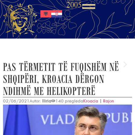
PAS TËRMETIT TË FUQISHËM NË
SHQIPËRI, KROACIA DËRGON
NDIHMË ME HELIKOPTERË
02/06/2021
Autor:
Iliria
140 pregleda
Kroacia
|
Rajon