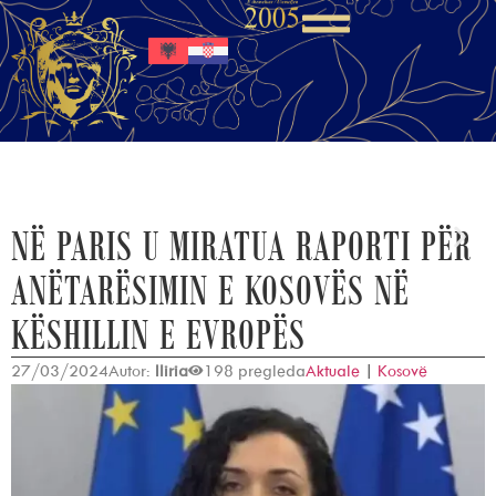
NË PARIS U MIRATUA RAPORTI PËR
ANËTARËSIMIN E KOSOVËS NË
KËSHILLIN E EVROPËS
27/03/2024
Autor:
Iliria
198 pregleda
Aktuale
|
Kosovë