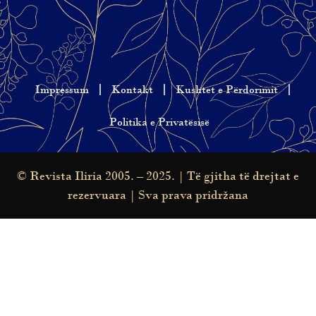
Impressum
Kontakt
Kushtet e Përdorimit
Politika e Privatësisë
© Revista Iliria 2005. – 2025. | Të gjitha të drejtat e
rezervuara | Sva prava pridržana