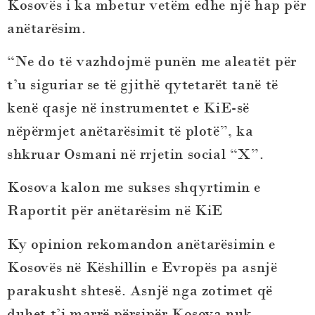
Kosovës i ka mbetur vetëm edhe një hap për
anëtarësim.
“Ne do të vazhdojmë punën me aleatët për
t’u siguriar se të gjithë qytetarët tanë të
kenë qasje në instrumentet e KiE-së
nëpërmjet anëtarësimit të plotë”, ka
shkruar Osmani në rrjetin social “X”.
Kosova kalon me sukses shqyrtimin e
Raportit për anëtarësim në KiE
Ky opinion rekomandon anëtarësimin e
Kosovës në Këshillin e Evropës pa asnjë
parakusht shtesë. Asnjë nga zotimet që
duhet t’i marrë përsipër Kosova nuk