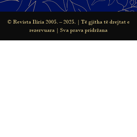
© Revista Iliria 2005. – 2025. | Të gjitha të drejtat e
rezervuara | Sva prava pridržana