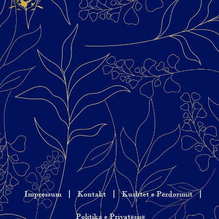
Impressum
Kontakt
Kushtet e Përdorimit
Politika e Privatësisë