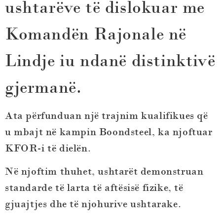
ushtarëve të dislokuar me
Komandën Rajonale në
Lindje iu ndanë distinktivë
gjermanë.
Ata përfunduan një trajnim kualifikues që
u mbajt në kampin Boondsteel, ka njoftuar
KFOR-i të dielën.
Në njoftim thuhet, ushtarët demonstruan
standarde të larta të aftësisë fizike, të
gjuajtjes dhe të njohurive ushtarake.