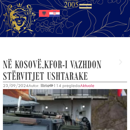
NË KOSOVË,KFOR-I VAZHDON
STËRVITJET USHTARAKE
23/09/2024
Autor:
Iliria
114 pregleda
Aktuale