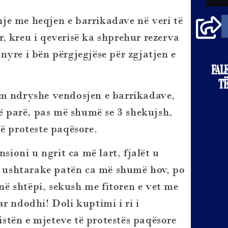
je me heqjen e barrikadave në veri të
, kreu i qeverisë ka shprehur rezerva
yre i bën përgjegjëse për zgjatjen e
FAL
TË
im ndryshe vendosjen e barrikadave,
të parë, pas më shumë se 3 shekujsh,
ë proteste paqësore.
sioni u ngrit ca më lart, fjalët u
ushtarake patën ca më shumë hov, po
 në shtëpi, sekush me fitoren e vet me
r ndodhi! Doli kuptimi i ri i
listën e mjeteve të protestës paqësore