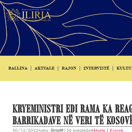
BALLINA
AKTUALE
RAJON
INTERVISTË
KULTU
KRYEMINISTRI EDI RAMA KA REA
BARRIKADAVE NË VERI TË KOSOV
30/12/2022
Autor:
Iliria
136 pregleda
Aktuale
|
Kosovë