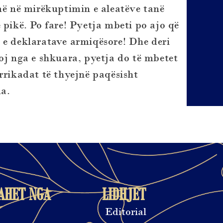
 në mirëkuptimin e aleatëve tanë
 pikë. Po fare! Pyetja mbeti po ajo që
 e deklaratave armiqësore! Dhe deri
oj nga e shkuara, pyetja do të mbetet
rrikadat të thyejnë paqësisht
a.
AHET NGA
LIDHJET
Editorial