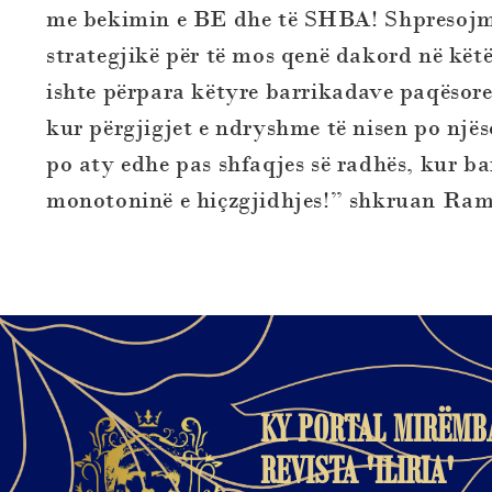
me bekimin e BE dhe të SHBA! Shpresojmë
strategjikë për të mos qenë dakord në këtë
ishte përpara këtyre barrikadave paqësore
kur përgjigjet e ndryshme të nisen po njës
po aty edhe pas shfaqjes së radhës, kur ba
monotoninë e hiçzgjidhjes!” shkruan Ram
KY PORTAL MIRËMB
REVISTA 'ILIRIA'