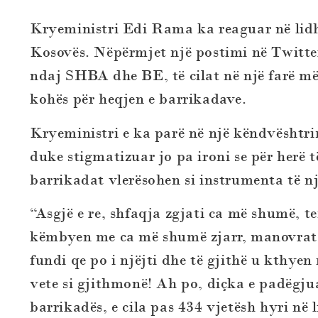
Kryeministri Edi Rama ka reaguar në lidh
Kosovës. Nëpërmjet një postimi në Twitter
ndaj SHBA dhe BE, të cilat në një farë mën
kohës për heqjen e barrikadave.
Kryeministri e ka parë në një këndvështr
duke stigmatizuar jo pa ironi se për herë 
barrikadat vlerësohen si instrumenta të nj
“Asgjë e re, shfaqja zgjati ca më shumë, ten
këmbyen me ca më shumë zjarr, manovrat 
fundi qe po i njëjti dhe të gjithë u kthyen
vete si gjithmonë! Ah po, diçka e padëgjua
barrikadës, e cila pas 434 vjetësh hyri në 