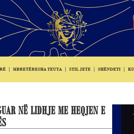
RË
MBRETËRESHA TEUTA
STIL JETE
SHËNDETI
KU
GUAR NË LIDHJE ME HEQJEN E
ËS