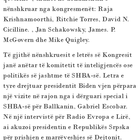
nënshkruar nga kongresmenët: Raja
Krishnamoorthi, Ritchie Torres, David N.
Cicilline. , Jan Schakowsky, James. P.
McGovern dhe Mike Quigley.
Të gjithë nënshkruesit e letrës së Kongresit
janë anëtar të komitetit të inteligjencës ose
politikës së jashtme të SHBA-së. Letra e
tyre drejtuar presidentit Biden vjen përpara
një vizite në rajon nga i dërguari special i
SHBA-së për Ballkanin, Gabriel Escobar.
Në një intervistë për Radio Evropa e Lirë,
ai akuzoi presidentin e Republikës Srpska
për prishjen e marrëveshjes së Dejtonit.