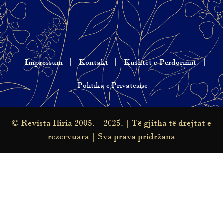
Impressum
Kontakt
Kushtet e Përdorimit
Politika e Privatësisë
© Revista Iliria 2005. – 2025. | Të gjitha të drejtat e
rezervuara | Sva prava pridržana