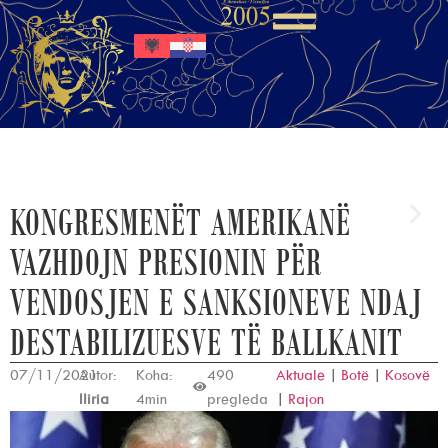
KONGRESMENËT AMERIKANË
VAZHDOJN PRESIONIN PËR
VENDOSJEN E SANKSIONEVE NDAJ
DESTABILIZUESVE TË BALLKANIT
07/11/2021
Autor:
Koha:
490
Aktuale
|
Botë
|
Kosovë
Iliria
4min
pregleda
|
Rajon