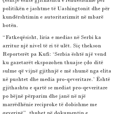
çështje është gjithashtu e rëndësishme për
politikën e jashtme të Uashingtonit dhe për
kundërshtimin e autoritarizmit në mbarë
botën.
“Fatkeqësisht, liria e medias në Serbi ka
arritur një nivel të ri të ulët. Siç thekson
Reporterët pa Kufi: ‘Serbia është një vend
ku gazetarët ekspozohen thuajse çdo ditë
sulme që vijnë gjithnjë e më shumë nga elita
në pushtet dhe media pro-qeveritare.’ Është
gjithashtu e qartë se mediat pro-qeveritare
po bëjnë përparim dhe janë në një
marrëdhënie reciproke të dobishme me
qeverinë”, thuhet në dokumentin e