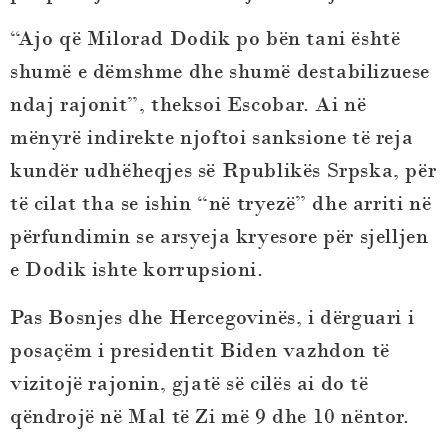
“Ajo që Milorad Dodik po bën tani është
shumë e dëmshme dhe shumë destabilizuese
ndaj rajonit”, theksoi Escobar. Ai në
mënyrë indirekte njoftoi sanksione të reja
kundër udhëheqjes së Rpublikës Srpska, për
të cilat tha se ishin “në tryezë” dhe arriti në
përfundimin se arsyeja kryesore për sjelljen
e Dodik ishte korrupsioni.
Pas Bosnjes dhe Hercegovinës, i dërguari i
posaçëm i presidentit Biden vazhdon të
vizitojë rajonin, gjatë së cilës ai do të
qëndrojë në Mal të Zi më 9 dhe 10 nëntor.