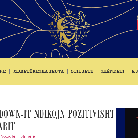
RË
MBRETËRESHA TEUTA
STIL JETE
SHËNDETI
KU
DOWN-IT NDIKOJN POZITIVISHT
ARIT
|
Sociale
|
Stil jete