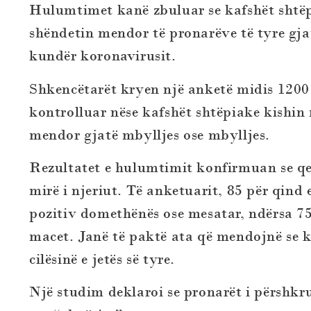
Hulumtimet kanë zbuluar se kafshët shtëp
shëndetin mendor të pronarëve të tyre gj
kundër koronavirusit.
Shkencëtarët kryen një anketë midis 1200 
kontrolluar nëse kafshët shtëpiake kishin 
mendor gjatë mbylljes ose mbylljes.
Rezultatet e hulumtimit konfirmuan se qe
mirë i njeriut. Të anketuarit, 85 për qind 
pozitiv domethënës ose mesatar, ndërsa 75
macet. Janë të paktë ata që mendojnë se 
cilësinë e jetës së tyre.
Një studim deklaroi se pronarët i përshkru