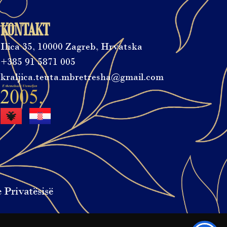
KONTAKT
Ilica 35, 10000 Zagreb, Hrvatska
+385 91 5871 005
kraljica.teuta.mbretresha@gmail.com
e Privatësisë