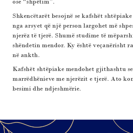
ose “shpëtim”.
Shkencëtarët besojnë se kafshët shtëpiake 
nga arsyet që një person largohet më shp
njerëz të tjerë. Shumë studime të mëparsh
shëndetin mendor. Ky është veçanërisht ra
në ankth.
Kafshët shtëpiake mendohet gjithashtu se 
marrëdhënieve me njerëzit e tjerë. Ato kon
besimi dhe ndjeshmërie.