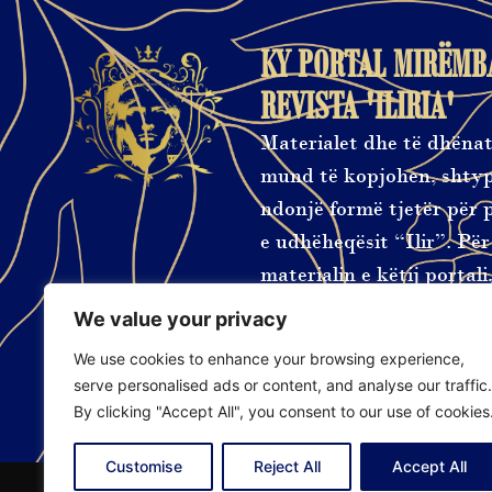
KY PORTAL MIRËMB
REVISTA 'ILIRIA'
Materialet dhe të dhënat
mund të kopjohen, shtyp
ndonjë formë tjetër për 
e udhëheqësit “Ilir”. Pë
materialin e këtij portali
pranoni Kushtet e Përdo
We value your privacy
We use cookies to enhance your browsing experience,
serve personalised ads or content, and analyse our traffic.
Impressum
By clicking "Accept All", you consent to our use of cookies
Customise
Reject All
Accept All