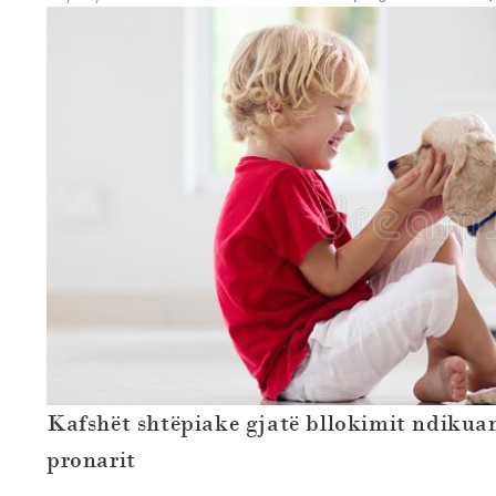
Kafshët shtëpiake gjatë bllokimit ndikuan
pronarit