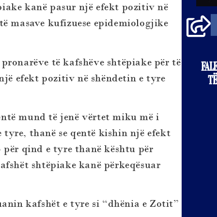
iake kanë pasur një efekt pozitiv në
atë masave kufizuese epidemiologjike
pronarëve të kafshëve shtëpiake për të
FAL
një efekt pozitiv në shëndetin e tyre
TË
ntë mund të jenë vërtet miku më i
e tyre, thanë se qentë kishin një efekt
 për qind e tyre thanë kështu për
kafshët shtëpiake kanë përkeqësuar
anin kafshët e tyre si “dhënia e Zotit”