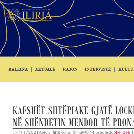
BALLINA
AKTUALE
RAJON
INTERVISTË
KULTU
KAFSHËT SHTËPIAKE GJATË LOCK
NË SHËNDETIN MENDOR TË PRON
17/11/2021
Autor:
Iliria
Koha: 3min
874 pregleda
Shëndeti