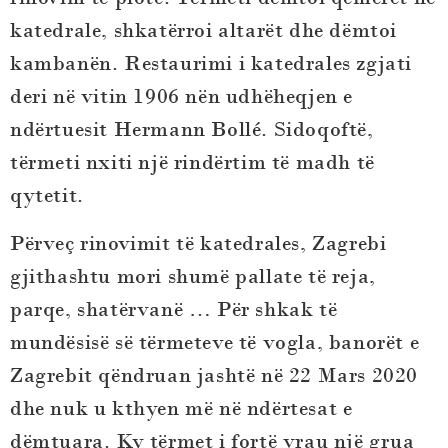
katedrale, shkatërroi altarët dhe dëmtoi
kambanën. Restaurimi i katedrales zgjati
deri në vitin 1906 nën udhëheqjen e
ndërtuesit Hermann Bollé. Sidoqoftë,
tërmeti nxiti një rindërtim të madh të
qytetit.
Përveç rinovimit të katedrales, Zagrebi
gjithashtu mori shumë pallate të reja,
parqe, shatërvanë … Për shkak të
mundësisë së tërmeteve të vogla, banorët e
Zagrebit qëndruan jashtë në 22 Mars 2020
dhe nuk u kthyen më në ndërtesat e
dëmtuara. Ky tërmet i fortë vrau një grua