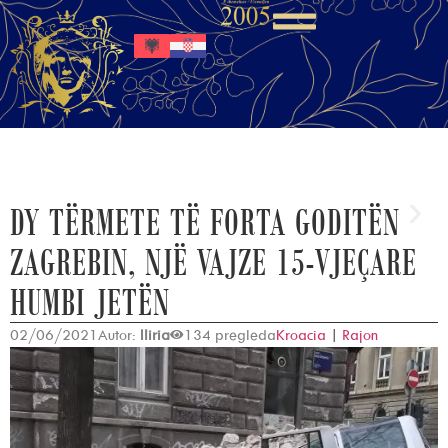
DY TËRMETE TË FORTA GODITËN
ZAGREBIN, NJË VAJZE 15-VJEÇARE
HUMBI JETËN
02/06/2021
Autor:
Iliria
134 pregleda
Kroacia
|
Rajon