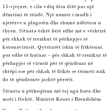
15-vjeçare, e cila vdiq disa ditë pas një
dëmtimi të rëndë. Një numër i madh i
njerëzve u plagosën dhe shumë ndërtesa u
thyen. Situata është bërë edhe më e vështirë
për shkak të rrezikut të përhapjes së
koronavirusit. Qytetarët ishin të frikësuar,
por edhe të hutuar – për shkak të rrezikut të
përhapjes së virusit për të qëndruar në
shtëpi ose për shkak të frikës se tërmeti nuk
do të qëndronte jashtë përsëri.
Situata u përkeqësua më tej nga bora dhe
moti i ftohtë. Ministri Kroat i Brendshëm