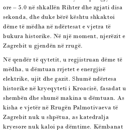
ore – 5.0 në shkallën Rihter dhe zgjati disa
sekonda, dhe duke bërë kështu shkaktoi
dëme të mëdha në ndërtesat e vjetra të
bukura historike. Në një moment, njerëzit e
Zagrebit u gjendën në rrugë.
Në qendër të qytetit, u regjistruan dëme të
mëdha, u dëmtuan rrjetet e energjisë
elektrike, ujit dhe gazit. Shumë ndërtesa
historike në kryeqyteti i Kroacisë, fasadat u
shembën dhe shumë makina u dëmtuan. As
kisha e vjetër në Rrugën Palmotivaeva të
Zagrebit nuk u shpëtua, as katedralja
kryesore nuk kaloi pa dëmtime. Këmbanat