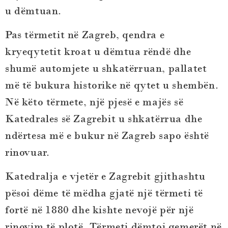
u dëmtuan.
Pas tërmetit në Zagreb, qendra e
kryeqytetit kroat u dëmtua rëndë dhe
shumë automjete u shkatërruan, pallatet
më të bukura historike në qytet u shembën.
Në këto tërmete, një pjesë e majës së
Katedrales së Zagrebit u shkatërrua dhe
ndërtesa më e bukur në Zagreb sapo është
rinovuar.
Katedralja e vjetër e Zagrebit gjithashtu
pësoi dëme të mëdha gjatë një tërmeti të
fortë në 1880 dhe kishte nevojë për një
rinovim të plotë. Tërmeti dëmtoi qemerët në