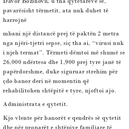
Davor Božinović u tha qytetarëve se,
pavarësisht tërmetit, ata nuk duhet të
harrojnë
mbani një distancë prej të paktën 2 metra
nga njëri-tjetri sepse, siç tha ai, “virusi nuk
i njeh termat”. Tërmeti dëmtoi më shumë se
26,000 ndërtesa dhe 1,900 prej tyre janë të
papërdorshme, duke siguruar strehim për
çdo banor deri në momentin që
rehabilitohen shtëpitë e tyre, njoftoi ajo.
Administrata e qytetit.
Kjo vlente për banorët e qendrës së qytetit
dhe për pronarët e shtëpive familjare të