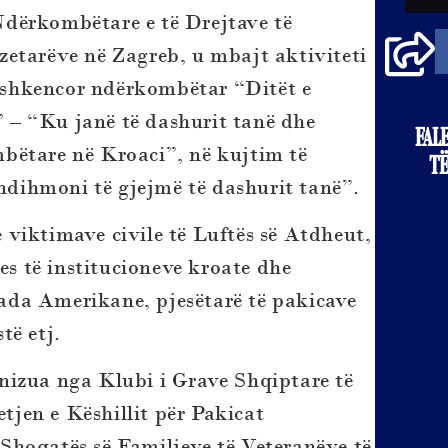
Ndërkombëtare e të Drejtave të
zetarëve në Zagreb, u mbajt aktiviteti
 shkencor ndërkombëtar “Ditët e
 – “Ku janë të dashurit tanë dhe
FAL
mbëtare në Kroaci”, në kujtim të
TË
dihmoni të gjejmë të dashurit tanë”.
viktimave civile të Luftës së Atdheut,
es të institucioneve kroate dhe
ada Amerikane, pjesëtarë të pakicave
të etj.
izua nga Klubi i Grave Shqiptare të
jen e Këshillit për Pakicat
Shoqatës së Familjeve të Veteranëve të