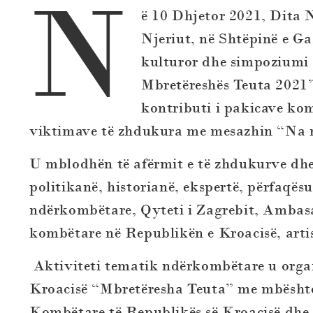
N
ë 10 Dhjetor 2021, Dita 
Njeriut, në Shtëpinë e Ga
kulturor dhe simpoziumi
Mbretëreshës Teuta 2021”
kontributi i pakicave ko
viktimave të zhdukura me mesazhin “Na n
U mblodhën të afërmit e të zhdukurve dhe 
politikanë, historianë, ekspertë, përfaqësu
ndërkombëtare, Qyteti i Zagrebit, Ambas
kombëtare në Republikën e Kroacisë, artis
Aktiviteti tematik ndërkombëtare u organ
Kroacisë “Mbretëresha Teuta” me mbështet
Kombëtare të Republikës së Kroacisë dhe 