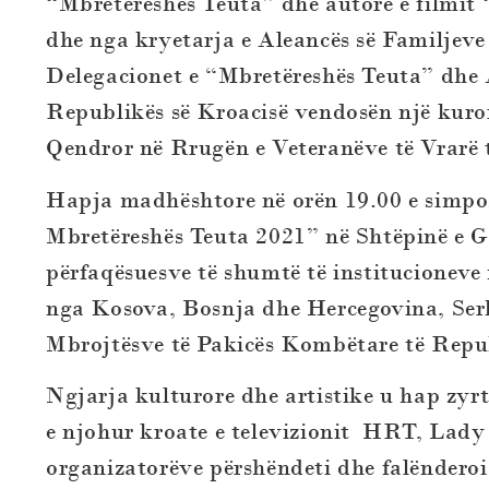
“Mbretëreshës Teuta” dhe autore e filmit “
dhe nga kryetarja e Aleancës së Familjeve
Delegacionet e “Mbretëreshës Teuta” dhe 
Republikës së Kroacisë vendosën një kuror
Qendror në Rrugën e Veteranëve të Vrarë 
Hapja madhështore në orën 19.00 e simpo
Mbretëreshës Teuta 2021” në Shtëpinë e Ga
përfaqësuesve të shumtë të institucionev
nga Kosova, Bosnja dhe Hercegovina, Serb
Mbrojtësve të Pakicës Kombëtare të Repub
Ngjarja kulturore dhe artistike u hap zyr
e njohur kroate e televizionit HRT, Lady 
organizatorëve përshëndeti dhe falënderoi 