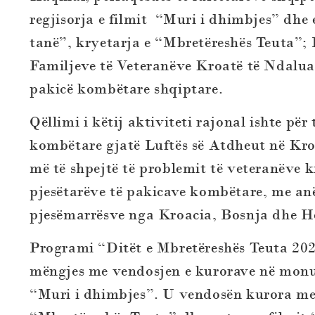
regjisorja e filmit “Muri i dhimbjes” dhe 
tanë”, kryetarja e “Mbretëreshës Teuta”; L
Familjeve të Veteranëve Kroatë të Ndalua
pakicë kombëtare shqiptare.
Qëllimi i këtij aktiviteti rajonal ishte pë
kombëtare gjatë Luftës së Atdheut në Kroa
më të shpejtë të problemit të veteranëve k
pjesëtarëve të pakicave kombëtare, me anë
pjesëmarrësve nga Kroacia, Bosnja dhe H
Programi “Ditët e Mbretëreshës Teuta 2021
mëngjes me vendosjen e kurorave në monu
“Muri i dhimbjes”. U vendosën kurora me l