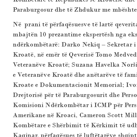
Paraburgosur dhe të Zhdukur me mbështetj
Në prani të përfaqësuesve të lartë qeverit
mbajtën 10 prezantime ekspertësh nga eks
ndërkombëtarë: Darko Nekiq – Sekretar i 
Kroatë, në emër të Qeverisë Tomo Medved,
Veteranëve Kroatë; Suzana Havelka Norši
e Veteranëve Kroatë dhe anëtarëve të fami
Kroate e Dokumentacionit Memorial; Ivona
Drejtorisë për të Paraburgosurit dhe Per
Komisioni Ndërkombëtar i ICMP për Pers
Amerikane në Kroaci, Cameron Scott Mill
Kombëtare e Shërbimit të Kërkimit të ud
Kaqinar, përfaqësues të luftëtarëve shqipt