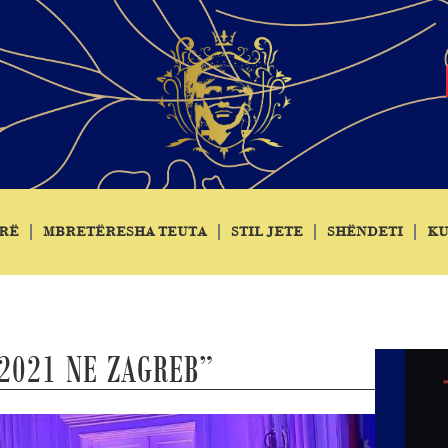
RË
MBRETËRESHA TEUTA
STIL JETE
SHËNDETI
KU
2021 NE ZAGREB”