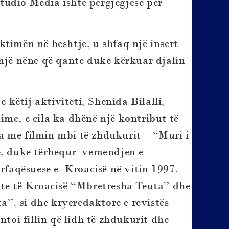
 Studio Media ishte përgjegjëse për
ktimën në heshtje, u shfaq një insert
 një nëne që qante duke kërkuar djalin
e këtij aktiviteti, Shenida Bilalli,
ime, e cila ka
dhënë një kontribut të
a me filmin mbi të zhdukurit – “Muri i
ë, duke tërhequr vemendjen e
ërfaqësuese e Kroacisë në vitin 1997.
ate të Kroacisë “Mbretresha Teuta” dhe
, si dhe kryeredaktore e revistës
ntoi fillin që lidh të zhdukurit dhe