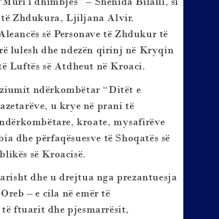
Muri i dhimbjes” – Shenida Bilalli, si
 të Zhdukura, Ljiljana Alvir.
Aleancës së Personave të Zhdukur të
ë lulesh dhe ndezën qirinj në Kryqin
të Luftës së Atdheut në Kroaci.
ziumit ndërkombëtar “Ditët e
zetarëve, u krye në prani të
e ndërkombëtare, kroate, mysafirëve
ia dhe përfaqësuesve të Shoqatës së
likës së Kroacisë.
tarisht dhe u drejtua nga prezantuesja
Oreb – e cila në emër të
të ftuarit dhe pjesmarrësit,