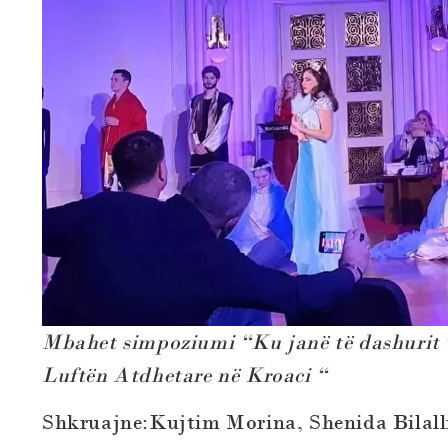
Mbahet simpoziumi “Ku janë të dashurit t
Luftën Atdhetare në
Kroaci
“
Shkruajne:Kujtim Morina, Shenida Bilall