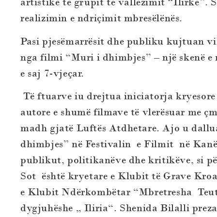
artistike të grupit të vallëzimit “Ilirke”.
realizimin e ndriçimit mbresëlënës.
Pasi pjesëmarrësit dhe publiku kujtuan vi
nga filmi “Muri i dhimbjes” – një skenë e
e saj 7-vjeçar.
Të ftuarve iu drej
tua iniciatorja kryesore 
autore e shumë filmave të vlerësuar me çm
madh gjatë Luftës Atdhetare.
Ajo u dallu
dhimbjes” në Festivalin e Filmit në Kan
publikut, politikanëve dhe kritikëve, si p
Sot është kryetare e Klubit të Grave Kro
e Klubit Ndërkombëtar “Mbretresha Teuta”
dygjuhëshe „ Iliria“. Shenida Bilalli preza