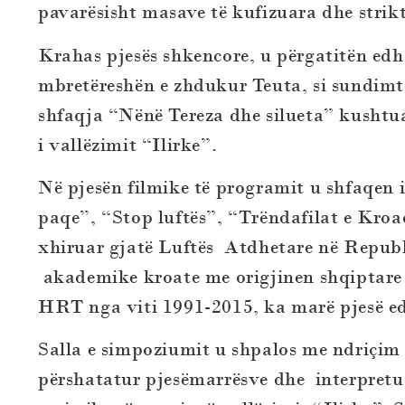
pavarësisht masave të kufizuara dhe stri
Krahas pjesës shkencore, u përgatitën edh
mbretëreshën e zhdukur Teuta, si sundimta
shfaqja “Nënë Tereza dhe silueta” kushtua
i vallëzimit “Ilirke”.
Në pjesën filmike të programit u shfaqen 
paqe”, “Stop luftës”, “Trëndafilat e Kroa
xhiruar gjatë Luftës Atdhetare në Republi
akademike kroate me origjinen shqiptare 
HRT nga viti 1991-2015, ka marë pjesë ed
Salla e simpoziumit u shpalos me ndriçim 
përshatatur pjesëmarrësve dhe interpretu