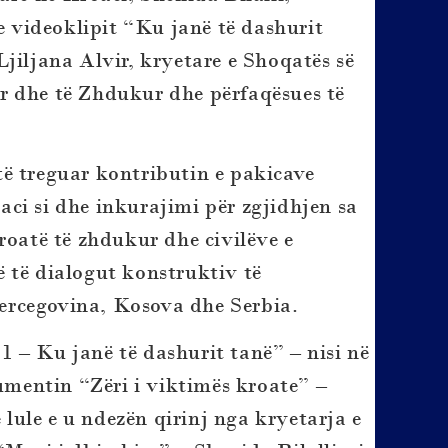
e videoklipit “Ku janë të dashurit
jiljana Alvir, kryetare e Shoqatës së
r dhe të Zhdukur dhe përfaqësues të
r të treguar kontributin e pakicave
ci si dhe inkurajimi për zgjidhjen sa
roatë të zhdukur dhe civilëve e
 të dialogut konstruktiv të
ercegovina, Kosova dhe Serbia.
 – Ku janë të dashurit tanë” – nisi në
mentin “Zëri i viktimës kroate” –
ule e u ndezën qirinj nga kryetarja e