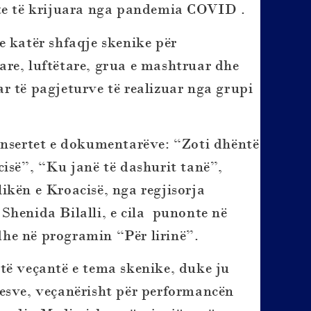
kte të krijuara nga pandemia COVID .
e katër shfaqje skenike për
re, luftëtare, grua e mashtruar dhe
r të pagjeturve të realizuar nga grupi
insertet e dokumentarëve: “Zoti dhëntë
cisë”, “Ku janë të dashurit tanë”,
kën e Kroacisë, nga regjisorja
Shenida Bilalli, e cila punonte në
he në programin “Për lirinë”.
të veçantë e tema skenike, duke ju
esve, veçanërisht për performancën