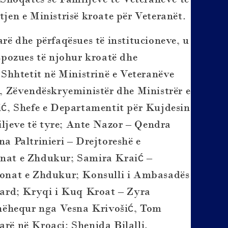
en e Ministrisë kroate për Veteranët.
arë dhe përfaqësues të institucioneve, u
pozues të njohur kroatë dhe
Shhtetit në Ministrinë e Veteranëve
 Zëvendëskryeministër dhe Ministrër e
ć, Shefe e Departamentit për Kujdesin
ljeve të tyre; Ante Nazor – Qendra
 Paltrinieri – Drejtoreshë e
sonat e Zhdukur; Samira Kraić –
onat e Zhdukur; Konsulli i Ambasadës
ard; Kryqi i Kuq Kroat – Zyra
hëhequr nga Vesna Krivošić, Tom
arë në Kroaci; Shenida Bilalli,