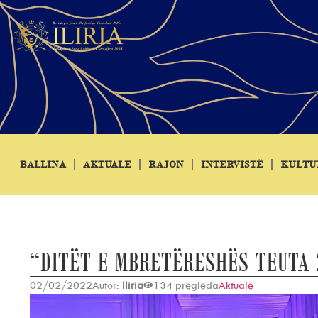
BALLINA
AKTUALE
RAJON
INTERVISTË
KULTU
“DITËT E MBRETËRESHËS TEUTA 
02/02/2022
Autor:
Iliria
134 pregleda
Aktuale