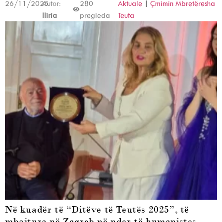
26/11/2025
Autor:
280
Aktuale
|
Çmimin Mbretëresha
Iliria
pregleda
Teuta
Në kuadër të “Ditëve të Teutës 2025”, të
mbajtura në Zagreb në nder të humanistes