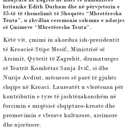
britanike Edith Durham dhe në përvjetorin e
35-të të themelimit të Shoqatës “Mbretëresha
Teuta”, u zhvillua ceremonia solemne e ndarjes
së Çmimeve “Mbretëresha Teuta”.
Këtë vit, çmimi iu akordua ish-presidentit
të Kroacisë
Stipe Mesić
,
Ministrisë së
Arsimit
,
Qytetit të Zagrebit
, dramaturges
së Teatrit Kombëtar
Sanja Ivić
, si dhe
Nurije Avdiut
, mësueses së parë të gjuhës
shqipe në Kroaci. Laureatët u vlerësuan për
kontributin e tyre të jashtëzakonshëm në
forcimin e miqësisë shqiptaro-kroate dhe
promovimin e vlerave kulturore, arsimore
dhe njerëzore.