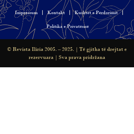
Impressum
Kontakt
Kushtet e Përdorimit
Politika e Privatësisë
© Revista Iliria 2005. – 2025. | Të gjitha të drejtat e
rezervuara | Sva prava pridržana