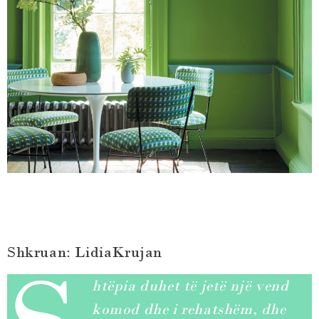
Shkruan: LidiaKrujan
htëpia duhet të jetë një vend
komod dhe i rehatshëm, dhe