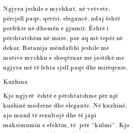
Ngjyra jeshile e myshkut, në vetvete,
përcjell paqe, qetësi, elegancë, ndaj është
perfekte në dhomën e gjumit. Është i
përshtatshëm në mure, por aq më tepër në
dekor. Batanija mëndafshi jeshile me
motive myshku e shoqëruar me jastëkë me
ngjyra më të lehta sjell paqe dhe mirëqenie.
Kuzhina
Kjo ngjyrë është e përshtatshme për një
kuzhinë moderne dhe elegante. Në kuzhinë,
ajo mund të rezultojë dhe të japi
maksimumin e efektin, të jetë “kulmi”. Kjo