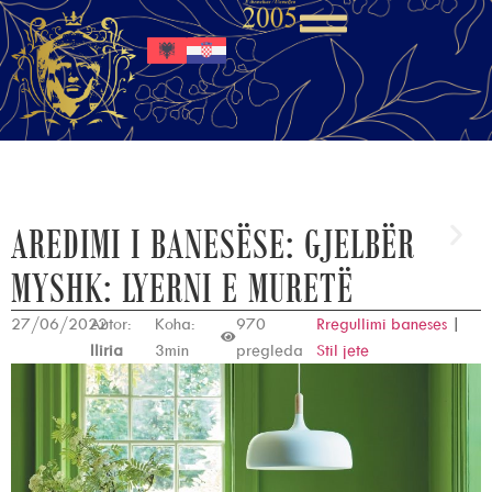
AREDIMI I BANESËSE: GJELBËR
MYSHK: LYERNI E MURETË
27/06/2022
Autor:
Koha:
970
Rregullimi baneses
|
Iliria
3min
pregleda
Stil jete