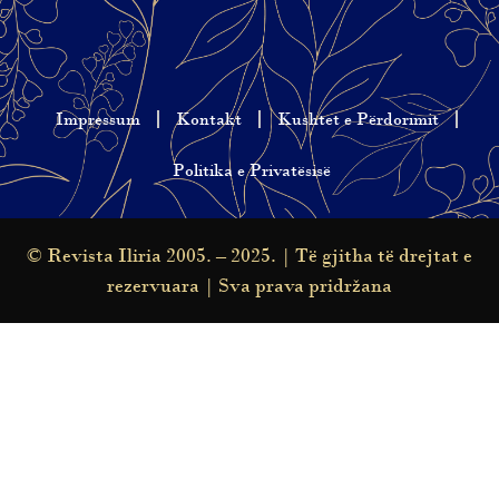
Impressum
Kontakt
Kushtet e Përdorimit
Politika e Privatësisë
© Revista Iliria 2005. – 2025. | Të gjitha të drejtat e
rezervuara | Sva prava pridržana