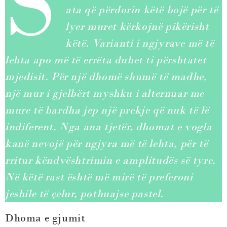
S
ata që përdorin këtë bojë për të
lyer muret kërkojnë pikërisht
këtë. Varianti i ngjyrave më të
lehta apo më të errëta duhet ti përshtatet
mjedisit. Për një dhomë shumë të madhe,
një mur i gjelbërt myshku i alternuar me
mure të bardha jep një prekje që nuk të lë
indiferent. Nga ana tjetër, dhomat e vogla
kanë nevojë për ngjyra më të lehta, për të
rritur këndvështrimin e amplitudës së tyre.
Në këtë rast është më mirë të preferoni
jeshile të çelur, pothuajse pastel.
Dhoma e gjumit