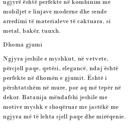
ngjyrë është perfekte në kombinim me
mobiljet e linjave moderne dhe sende
arredimi të materialeve të caktuara, si
metal, bakër, tunxh.
Dhoma gjumi
Ngjyra jeshile e myshkut, në vetvete,
përcjell paqe, qetësi, elegancë, ndaj është
perfekte në dhomën e gjumit. Është i
përshtatshëm në mure, por aq më tepër në
dekor. Batanija mëndafshi jeshile me
motive myshk e shoqëruar me jastëkë me
ngjyra më të lehta sjell paqe dhe mirëqenie.