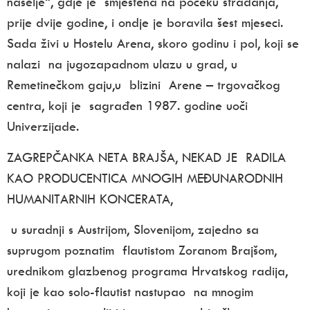
naselje“, gdje je smještena na počeku stradanja,
prije dvije godine, i ondje je boravila šest mjeseci.
Sada živi u Hostelu Arena, skoro godinu i pol, koji se
nalazi na jugozapadnom ulazu u grad, u
Remetinečkom gaju,u blizini
Arene –
trgovačkog
centra, koji je sagrađen 1987. godine uoči
Univerzijade.
ZAGREPČANKA NETA BRAJŠA, NEKAD JE RADILA
KAO PRODUCENTICA MNOGIH MEĐUNARODNIH
HUMANITARNIH KONCERATA,
u suradnji s Austrijom, Slovenijom, zajedno sa
suprugom poznatim flautistom Zoranom Brajšom,
urednikom glazbenog programa Hrvatskog radija,
koji je kao solo-flautist nastupao na mnogim