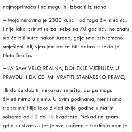
najmoprimaca i ne mogu ih izbaciti iz stana.
– Moja mirovina je 2300 kuna i od toga živim sama,
i nije lako brinuti se za sebe sa 70 godina, ne znam
što će biti sutra nakon Arene, gdje smo privremeno
smješteni. Ali, vjerujem da će biti dobro – rekla je
Neta Brajša.
–
JA SAM VRLO REALNA,
D
ONEKLE VJERUJEM U
PRAVDU I DA ĆE MI VRATITI STANARSKO PRAVO,
Ili da ću dobiti nekakav smještaj da ga mogu
živjeti mirno u njemu. U ovim godinama, meni samo
treba mir. Nije lako živjeti dvije godine u malim
sobama od 12 do 15 kvadrata. Nekad ne znam
gdje su stvari… jer je sve skučeno – ispričala nam je