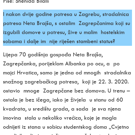
Pise: Shenida Bilalli
I nakon dvije godine potresa u Zagrebu, stradalnica
potresa Neta Brajša, s ostalim Zagrepčanima koji su
izgubili domove u potresu, žive u malim hostelskim
sobama i dalje im nije riješen stambeni status?
Lijepa 70 godišnja gospođa Neta Brajša,
Zagrepčanka, porijeklom Albanka po ocu, a po
majci Hrvatica, samo je jedna od mnogih stradalnika
snažnog zagrebačkog potresa, koji je 22. 3. 2020.
ostavio mnoge Zagrepčane bez domova. U trenu –
ostala je bez ičega, iako je živjela u stanu od 60
kvadrata, u središtu grada, a sada je sva njena
imovina stala u nekoliko vrećica, koje je mogla
odnijeti iz stana u sobicu studentskog doma „Cvjetno