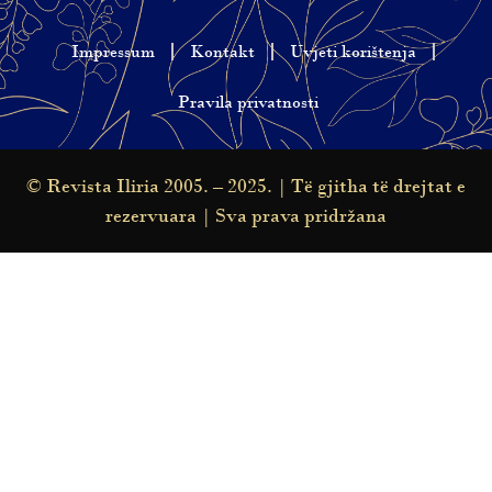
Impressum
Kontakt
Uvjeti korištenja
Pravila privatnosti
© Revista Iliria 2005. – 2025. | Të gjitha të drejtat e
rezervuara | Sva prava pridržana