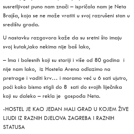
susretljivost puno nam znači – ispričala nam je Neta
Brajša, koja se ne može vratiti u svoj razrušeni stan u
središtu grada.
U nastavku razgovora kaže da su sretni što imaju
svoj kutak,iako nekima nije baš lako,
– Ima i bolesnih koji su stariji i više od 80 godina i
nije nam lako, iz Hostela Arena odlazimo na
pretrage i vaditi krv… i moramo već u 6 sati ujutro,
poći kako bismo stigli do 8 sati do svojih liječnika
koji su daleko – rekla je gospođa Neta.
-HOSTEL JE KAO JEDAN MALI GRAD U KOJEM ŽIVE
LJUDI IZ RAZNIH DJELOVA ZAGREBA I RAZNIH
STATUSA