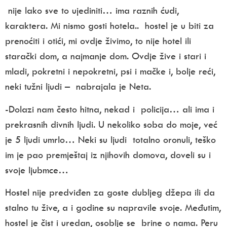
nije lako sve to ujediniti… ima raznih ćudi,
karaktera. Mi nismo gosti hotela.. hostel je u biti za
prenoćiti i otići, mi ovdje živimo, to nije hotel ili
starački dom, a najmanje dom. Ovdje žive i stari i
mladi, pokretni i nepokretni, psi i mačke i, bolje reći,
neki tužni ljudi – nabrajala je Neta.
-Dolazi nam često hitna, nekad i policija… ali ima i
prekrasnih divnih ljudi. U nekoliko soba do moje, već
je 5 ljudi umrlo… Neki su ljudi totalno oronuli, teško
im je pao premještaj iz njihovih domova, doveli su i
svoje ljubmce…
Hostel nije predviđen za goste dubljeg džepa ili da
stalno tu žive, a i godine su napravile svoje. Međutim,
hostel je
čist i uredan,
osoblje se brine o nama. Peru