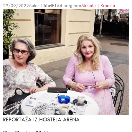
29/09/2022
Autor:
Iliria
154 pregleda
Aktuale
|
Kroacia
REPORTAŽA IZ HOSTELA ARENA