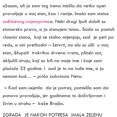
užasan, ali ja sam tog trena mislila da netko opet
provaljuje u moj stan, kao i ranije. Imala sam status
zaštićenog najmoprimc
a. Neki drugi ljudi dobili su
stanarsko pravo, a ja stanujem tamo.. Sada su postali
vlasnici stana, koji se stalno mijenjaju, sad je peti po
redu, a oni prethodni – četvrti, na silu su ušli u moj
stan, iščupali trokrilna drvena vrata, plinski sat,
isključili struju, koji su bili na moje ime i koje sam
plaćala 33 godine. I sad je to na tuđe ime, a ja
nemam kud… – priča zabrinuta Neta.
– Kad sam osjetila da je potres, pomislila sam da
ponovo provaljuju, jer godinama to doživljavam i
živim u strahu – kaže Brajša.
ZGRADA JE NAKON POTRESA IMALA ZELENU