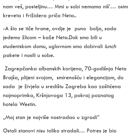
nam veš, posteljinu… Mmi u sobi nemamo niš’… osim
kreveta i frižidera priča Neta..
-A što se tiče hrane, ovdje je puno bolja, sada
jedemo žlicom – kaže Neta
.Dok smo bili u
studentskom domu, uglavnom smo dobivali
lunch
pakete i nosili u sobe.
Zagrepčanka albanskih korijena,
70-godišnja Neta
Brajša,
plijeni svojom, smirenošću i elegancijom, do
sada je živjela u središtu Zagreba kao zaštićena
najmoprimka, Kršnjavoga 13, pokraj poznatog
hotela Westin.
„Moj stan je najviše nastradao u zgradi”
Ostali stanovi nisu toliko stradali… Potres je bio