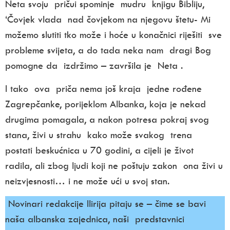
Neta svoju pričui spominje mudru knjigu Bibliju,
‘Čovjek vlada nad čovjekom na njegovu štetu- Mi
možemo slutiti tko može i hoće u konačnici riješiti sve
probleme svijeta, a do tada neka nam dragi Bog
pomogne da izdržimo – završila je Neta .
I tako ova priča nema još kraja jedne rođene
Zagrepčanke, porijeklom Albanka, koja je nekad
drugima pomagala, a nakon potresa pokraj svog
stana, živi u strahu kako može svakog trena
postati beskućnica u 70 godini, a cijeli je život
radila, ali zbog ljudi koji ne poštuju zakon ona živi u
neizvjesnosti… i ne može ući u svoj stan.
Novinari redakcije Ilirija pitaju se – čime se bavi
naša albanska zajednica, naši predstavnici