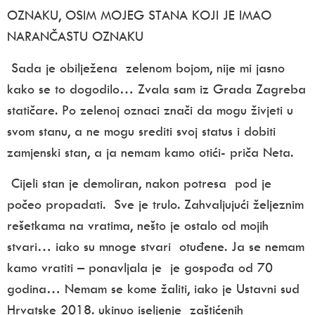
OZNAKU, OSIM MOJEG STANA KOJI JE IMAO
NARANČASTU OZNAKU
Sada je obilježena zelenom bojom, nije mi jasno
kako se to dogodilo… Zvala sam iz Grada Zagreba
statičare. Po zelenoj oznaci znači da mogu živjeti u
svom stanu, a ne mogu srediti svoj status i dobiti
zamjenski stan, a ja nemam kamo otići- priča Neta.
Cijeli stan je demoliran, nakon potresa pod je
počeo propadati. Sve je trulo. Zahvaljujući željeznim
rešetkama na vratima, nešto je ostalo od mojih
stvari… iako su mnoge stvari otuđene. Ja se nemam
kamo vratiti – ponavljala je je gospođa od 70
godina… Nemam se kome žaliti, iako je Ustavni sud
Hrvatske 2018. ukinuo iseljenje zaštićenih