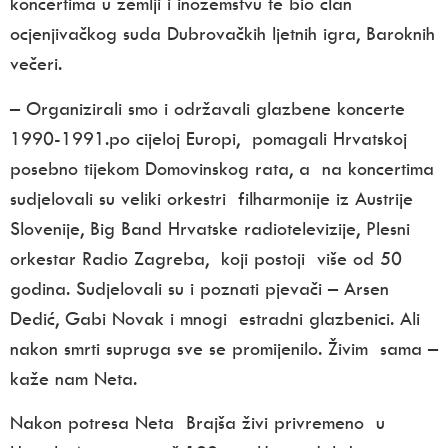
koncertima u zemlji i inozemstvu te bio član
ocjenjivačkog suda Dubrovačkih ljetnih igra, Baroknih
večeri.
– Organizirali smo i održavali glazbene koncerte
1990-1991.po cijeloj Europi, pomagali Hrvatskoj
posebno tijekom Domovinskog rata, a na koncertima
sudjelovali su veliki orkestri filharmonije iz Austrije
Slovenije, Big Band Hrvatske radiotelevizije, Plesni
orkestar Radio Zagreba, koji postoji više od 50
godina. Sudjelovali su i poznati pjevači – Arsen
Dedić, Gabi Novak i mnogi estradni glazbenici. Ali
nakon smrti supruga sve se promijenilo. Živim sama –
kaže nam Neta.
Nakon potresa Neta Brajša živi privremeno u