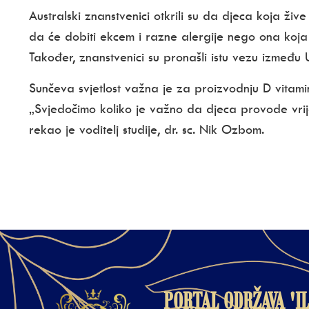
Australski znanstvenici otkrili su da djeca koja živ
da će dobiti ekcem i razne alergije nego ona koja 
Također, znanstvenici su pronašli istu vezu između UV
Sunčeva svjetlost važna je za proizvodnju D vitamin
„Svjedočimo koliko je važno da djeca provode vrije
rekao je voditelj studije, dr. sc. Nik Ozbom.
PORTAL ODRŽAVA 'IL