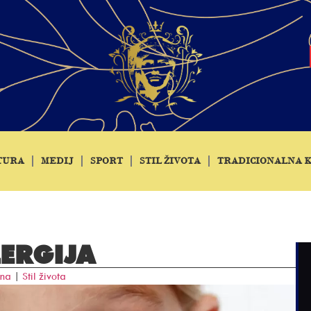
TURA
MEDIJ
SPORT
STIL ŽIVOTA
TRADICIONALNA 
LERGIJA
ina
|
Stil života