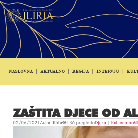
NASLOVNA
AKTUALNO
REGIJA
INTERVJU
KUL
ZAŠTITA DJECE OD A
02/06/2021
Autor:
Iliria
186 pregleda
Djeca
|
Kulturna bašt