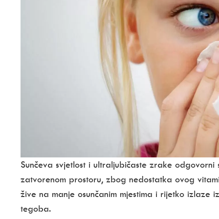
Sunčeva svjetlost i ultra­ljubičaste zrake odgovorn
zatvorenom prostoru, zbog nedostatka ovog vitamin
žive na manje osunčanim mjestima i rijetko izlaze i
tegoba.