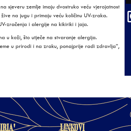
e na sjeveru zemlje imaju dvostruko veću vjerojatnost
žive na jugu i primaju veću količinu UV-zraka.
-zračenja i alergije na kikiriki i jaja.
a u koži, što utječe na stvaranje alergija.
me u prirodi i na zraku, ponajprije radi zdravlja”,
IRIA'
LINKOVI