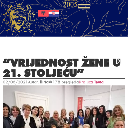
“VRIJEDNOST ŽENE U
21. STOLJEĆU”
02/06/2021
Autor:
Iliria
178 pregleda
Kraljica Teuta