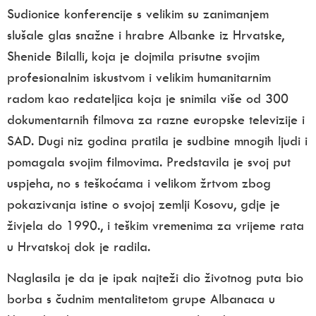
Sudionice konferencije s velikim su zanimanjem
slušale glas snažne i hrabre Albanke iz Hrvatske,
Shenide Bilalli, koja je dojmila prisutne svojim
profesionalnim iskustvom i velikim humanitarnim
radom kao redateljica koja je snimila više od 300
dokumentarnih filmova za razne europske televizije i
SAD. Dugi niz godina pratila je sudbine mnogih ljudi i
pomagala svojim filmovima. Predstavila je svoj put
uspjeha, no s teškoćama i velikom žrtvom zbog
pokazivanja istine o svojoj zemlji Kosovu, gdje je
živjela do 1990., i teškim vremenima za vrijeme rata
u Hrvatskoj dok je radila.
Naglasila je da je ipak najteži dio život­nog puta bio
borba s čudnim mentalitetom grupe Albanaca u