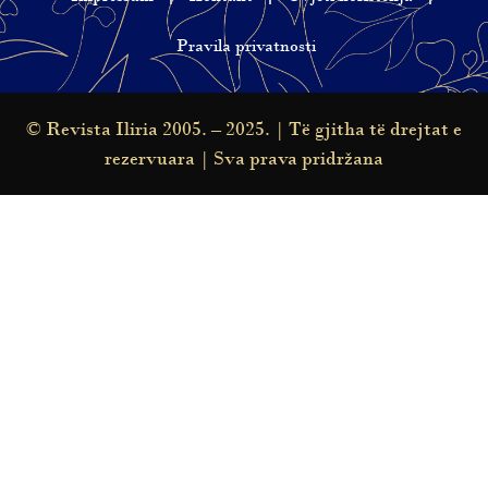
Pravila privatnosti
© Revista Iliria 2005. – 2025. | Të gjitha të drejtat e
rezervuara | Sva prava pridržana