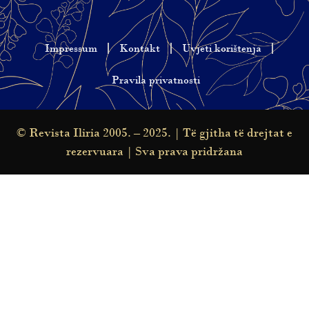
Impressum
Kontakt
Uvjeti korištenja
Pravila privatnosti
© Revista Iliria 2005. – 2025. | Të gjitha të drejtat e
rezervuara | Sva prava pridržana