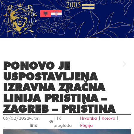
PONOVO JE
USPOSTAVLJENA
IZRAVNA ZRAČNA
LINIJA PRIŠTINA –
ZAGREB – PRIŠTINA
05/02/2022
Autor:
116
Hrvatska
|
Kosovo
|
Iliria
pregleda
Regija