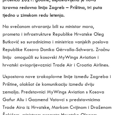
izravna redovna linija Zagreb – Priština, tri puta
tjedno u zimskom redu letenja.
Na
svečanom otvaranju bili su ministar mora,
prometa i infrastrukture Republike Hrvatske Oleg
Butković sa suradnicima i ministrica vanjskih poslova
Republike Kosovo Donika Gërvalla-Schwarz. Zračnu
liniju omogućili su kosovski MyWings Aviation i
hrvatski avioprijevoznici Trade Air i Croatia Airlines.
Uspostava nove zrakoplovne linije između Zagreba i
Prištine, olakšat će komunikaciju između dviju
zemalja. Predstavnici MyWings Aviation s Kosova
Gafur Aliu i Gazmend Vatovci s predstavnicima
Trade Aira iz Hrvatske, Markom Cvijinom i Draženom
Šakićem ministrom prometa Hrvatske Olegom