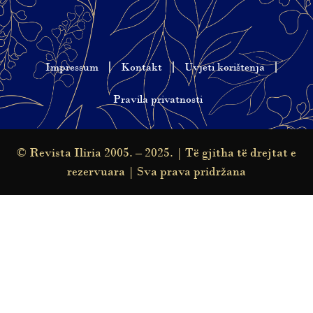
Impressum
Kontakt
Uvjeti korištenja
Pravila privatnosti
© Revista Iliria 2005. – 2025. | Të gjitha të drejtat e
rezervuara | Sva prava pridržana