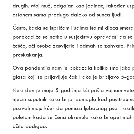
drugih. Moj muž, odgajan kao jedinac, također usp
ostanem sama predugo daleko od sunca ljudi.
Često, kada se ispričam ljudima što mi djeca smeta
ponekad će se netko u susjedstvu opravdati da se 
češće, oči osobe zasvijetle i odmah se zahvate. Pr
preskakanja.
Ova pandemija nam je pokazala koliko smo jako p
glasa koji se prijavljuje čak i ako je brbljavo 5-god
Neki dan je moja 5-godišnja kći prišla vojnom vete
njezin suputnik kako bi joj pomogla kod posttraum
pozvali moju kćer da pomazi ljubaznog psa i kratko
poletom kada se žena okrenula kako bi opet mahnul
očito podigao.