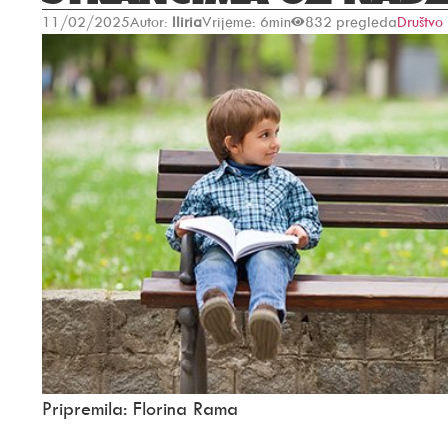
11/02/2025
Autor:
Iliria
Vrijeme: 6min
832 pregleda
Društvo
Pripremila: Florina Rama