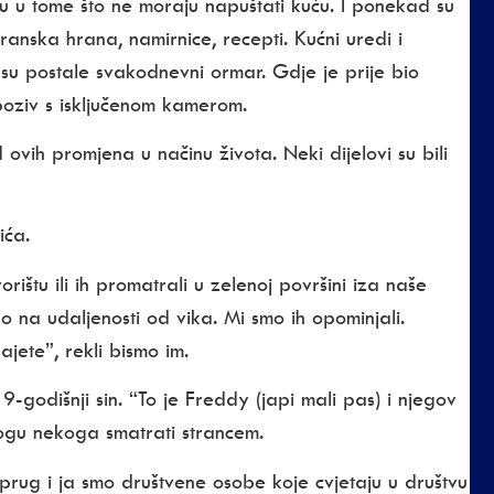
ju u tome što ne moraju napuštati kuću. I ponekad su
storanska hrana, namirnice, recepti. Kućni uredi i
 su postale svakodnevni ormar. Gdje je prije bio
poziv s isključenom kamerom.
ovih promjena u načinu života. Neki dijelovi su bili
ića.
rištu ili ih promatrali u zelenoj površini iza naše
 na udaljenosti od vika. Mi smo ih opominjali.
jete”, rekli bismo im.
 9-godišnji sin. “To je Freddy (japi mali pas) i njegov
mogu nekoga smatrati strancem.
prug i ja smo društvene osobe koje cvjetaju u društvu