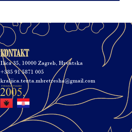
KONTAKT
Ilica 35, 10000 Zagreb, Hrvatska
+385 91 5871 005
kraljica.teuta.mbretresha@gmail.com