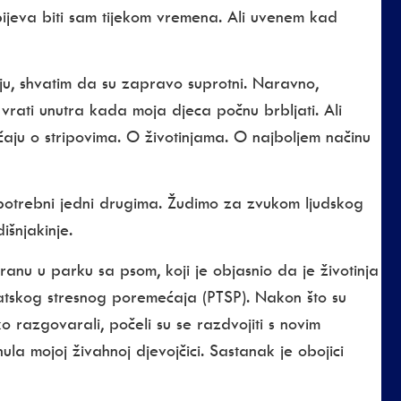
ijeva biti sam tijekom vremena. Ali uvenem kad
ju, shvatim da su zapravo suprotni. Naravno,
vrati unutra kada moja djeca počnu brbljati. Ali
ičaju o stripovima. O životinjama. O najboljem načinu
otrebni jedni drugima. Žudimo za zvukom ljudskog
išnjakinje.
ranu u parku sa psom, koji je objasnio da je životinja
atskog stresnog poremećaja (PTSP). Nakon što su
 razgovarali, počeli su se razdvojiti s novim
a mojoj živahnoj djevojčici. Sastanak je obojici