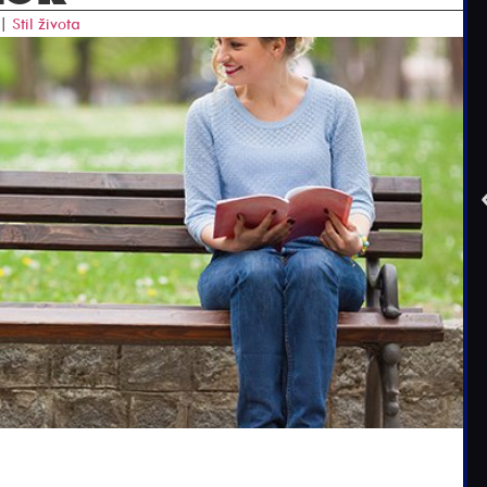
|
Stil života