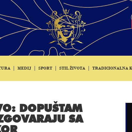
TURA
MEDIJ
SPORT
STIL ŽIVOTA
TRADICIONALNA 
TVO: DOPUŠTAM
AZGOVARAJU SA
ZOR