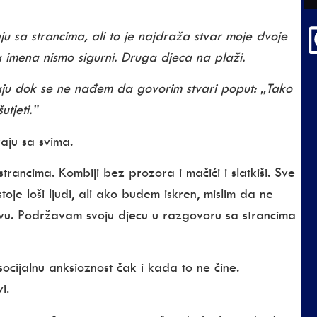
 sa strancima, ali to je najdraža stvar moje dvoje
ja imena nismo sigurni. Druga djeca na plaži.
čaju dok se ne nađem da govorim stvari poput: „Tako
tjeti.”
aju sa svima.
ancima. Kombiji bez prozora i mačići i slatkiši. Sve
oje loši ljudi, ali ako budem iskren, mislim da ne
vu. Podržavam svoju djecu u razgovoru sa strancima
ocijalnu anksioznost čak i kada to ne čine.
i.