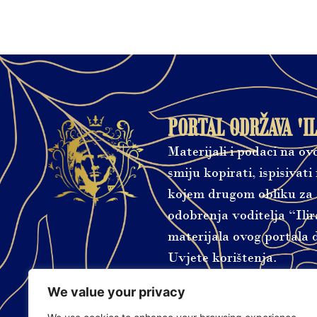
PORTAL ODRŽAVA 'IL
Materijali i podaci na o
smiju kopirati, ispisivati ​​
kojem drugom obliku za s
odobrenja voditelja “Ilir
materijala ovog portala d
Uvjete korištenja.
We value your privacy