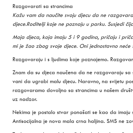
Razgovarati sa strancima
Kažu vam da naučite svoju djecu da ne razgovaraju
djece.Roditelji koje ne poznaju u parku. Susjedi či
Moja djeca, koja imaju 5 i 9 godina, pričaju i pri
mi je žao zbog svoje djece. Oni jednostavno neće šu
Razgovaraju i s ljudima koje poznajemo. Razgovar
Znam da su djeca naučena da ne razgovaraju sa str
vani da ugrabi malu djecu. Naravno, na svijetu post
razgovaramo dovoljno sa strancima u našem društ
uz nadzor.
Nekima je postalo stvar ponašati se kao da imaju s
Antisocijalna je nova mala crna haljina. SMS ne zov