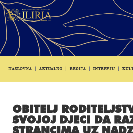
NASLOVNA
AKTUALNO
REGIJA
INTERVJU
KUL
OBITELJ RODITELJS
SVOJOJ DJECI DA R
STRANCIMA UZ NAD