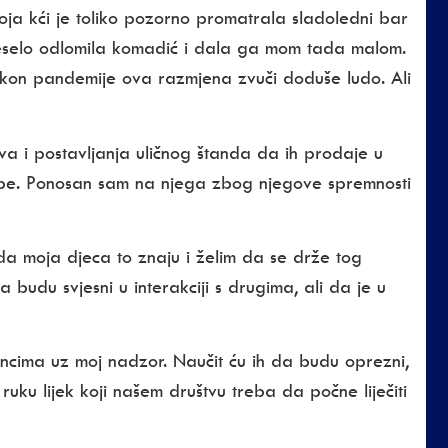
moja kći je toliko pozorno promatrala sladoledni bar
veselo odlomila komadić i dala ga mom tada malom.
nakon pandemije ova razmjena zvuči doduše ludo. Ali
pova i postavljanja uličnog štanda da ih prodaje u
kupe. Ponosan sam na njega zbog njegove spremnosti
e da moja djeca to znaju i želim da se drže tog
 budu svjesni u interakciji s drugima, ali da je u
ancima uz moj nadzor. Naučit ću ih da budu oprezni,
ruku lijek koji našem društvu treba da počne liječiti