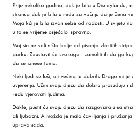
Prije nekoliko godina, dok je bila u Disneylandu, 
stranca dok je bila u redu za vožnju da je žena 
Moja kći je bila izvan sebe od radosti. U svijetu 
u to se vrijeme osjećalo ispravno.
Moj sin ne voli ništa bolje od pisanja vlastitih stri
parku. Zaustavit će svakoga i zamoliti ih da ga 
da se iznese tamo.
Neki ljudi su loši, ali većina je dobrih. Drago mi j
uvjerenja. Učim svoju djecu da dobro prosuđuju i da
redu vjerovati ljudima.
Dakle, pustit ću svoju djecu da razgovaraju sa str
ali ljubazni. A možda je malo čavrljanja i pružanja 
upravo sada.