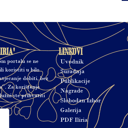
IRIA'
LINKOVI
vom portalu se ne
Uvodnik
ili koristiti u bilo
Suradnja
tjecanje dobiti, bez
Publikacije
a”. Za korištenje
Nagrade
užni ste prihvatiti
Slobodan Izbor
Galerija
PDF Iliria