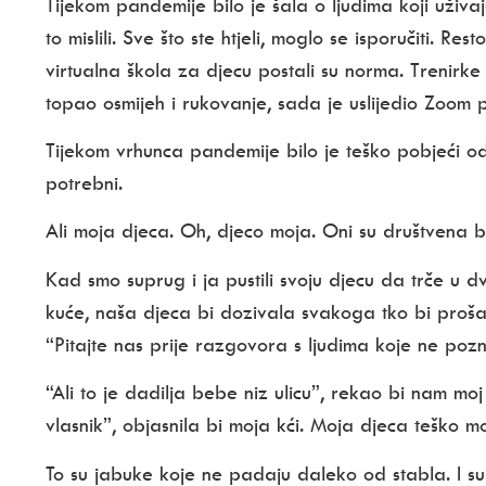
Tijekom pandemije bilo je šala o ljudima koji uživa
to mislili. Sve što ste htjeli, moglo se isporučiti. Re
virtualna škola za djecu postali su norma. Trenirke
topao osmijeh i rukovanje, sada je uslijedio Zoom 
Tijekom vrhunca pandemije bilo je teško pobjeći od 
potrebni.
Ali moja djeca. Oh, djeco moja. Oni su društvena b
Kad smo suprug i ja pustili svoju djecu da trče u dvo
kuće, naša djeca bi dozivala svakoga tko bi prošao
“Pitajte nas prije razgovora s ljudima koje ne pozna
“Ali to je dadilja bebe niz ulicu”, rekao bi nam moj
vlasnik”, objasnila bi moja kći. Moja djeca teško 
To su jabuke koje ne padaju daleko od stabla. I su