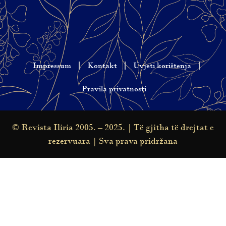
Impressum
Kontakt
Uvjeti korištenja
Pravila privatnosti
© Revista Iliria 2005. – 2025. | Të gjitha të drejtat e
rezervuara | Sva prava pridržana