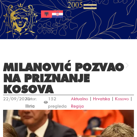
MILANOVIĆ POZVAO
NA PRIZNANJE
KOSOVA
22/09/2023
Autor:
152
Aktualno
|
Hrvatska
|
Kosovo
|
Iliria
pregleda
Regija