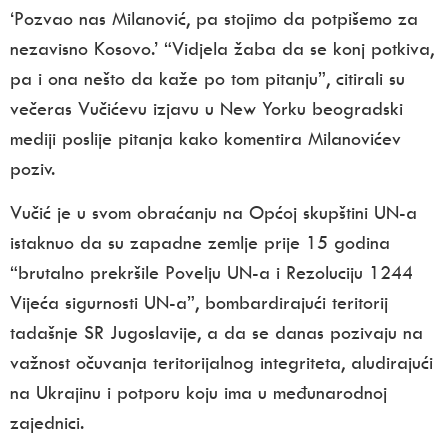
‘Pozvao nas Milanović, pa stojimo da potpišemo za
nezavisno Kosovo.’ “Vidjela žaba da se konj potkiva,
pa i ona nešto da kaže po tom pitanju”, citirali su
večeras Vučićevu izjavu u New Yorku beogradski
mediji poslije pitanja kako komentira Milanovićev
poziv.
Vučić je u svom obraćanju na Općoj skupštini UN-a
istaknuo da su zapadne zemlje prije 15 godina
“brutalno prekršile Povelju UN-a i Rezoluciju 1244
Vijeća sigurnosti UN-a”, bombardirajući teritorij
tadašnje SR Jugoslavije, a da se danas pozivaju na
važnost očuvanja teritorijalnog integriteta, aludirajući
na Ukrajinu i potporu koju ima u međunarodnoj
zajednici.