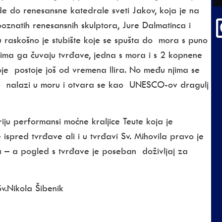
de do renesansne katedrale sveti Jakov, koja je
na
znatih renesansnih skulptora, Jure Dalmatinca i
 raskošno je stubište koje se spušta do mora s puno
ljećima ga čuvaju tvrđave, jedna s mora i s 2 kopnene
koje postoje još od vremena Ilira. No među njima se
 nalazi u moru i otvara se kao UNESCO-ov dragulj
riju performansi moćne kraljice Teute koja je
 ispred tvrđave ali i u tvrđavi Sv. Mihovila pravo je
 – a pogled s tvrđave je poseban doživljaj za
Sv.Nikola Šibenik