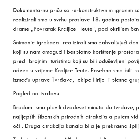
Dokumentarnu priču sa re-konstruktivnim igranim s
realizirali smo u svrhu proslave 18. godina postoj
drame „Povratak Kraljice Teute“, pod okriljem Sa
Snimanje igrokaza realizirali smo zahvaljujući dona
koji su nam omogućili besplatno korištenje prostor
pred brojnim turistima koji su bili oduševljeni pov
odveo u vrijeme Kraljice Teute. Posebno smo bili 
između uprave Tvrđava, ekipe Ilirije i plesne grup
Pogled na tvrđavu
Brodom smo plovili dvadeset minuta do tvrđave, 
najljepših šibenskih prirodnih atrakcija a putem vi
oči
. Druga atrakcija kanala bila je prekrasna
špi