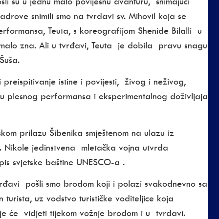
ošli
su u jednu malo povijesnu avanturu, snimajući
kadrove snimili smo na tvrđavi sv. Mihovil koja se
rformansa, Teuta, s koreografijom Shenide Bilalli u
e malo zna. Ali u tvrđavi, Teuta je dobila pravu snagu
 Šuša.
reispitivanje istine i povijesti, živog i neživog,
eđu plesnog performansa i eksperimentalnog doživljaja
skom prilazu Šibenika smještenom na ulazu iz
 Nikole jedinstvena mletačka vojna utvrda
pis svjetske baštine UNESCO-a .
rđavi pošli smo brodom koji i polazi svakodnevno sa
 turista, uz vodstvo turističke voditeljice koja
e će vidjeti tijekom vožnje brodom i u tvrđavi.