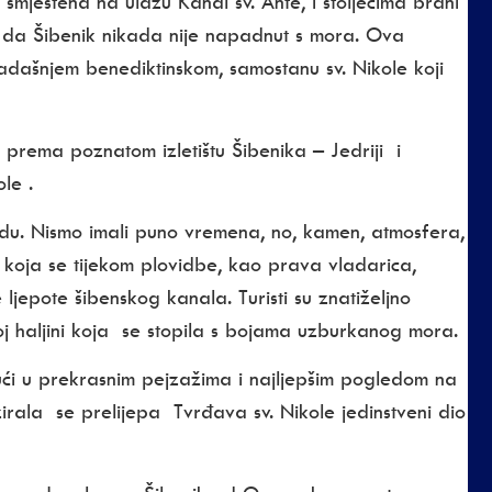
smještena na ulazu Kanal sv. Ante, i stoljećima brani
u da Šibenik nikada nije napadnut s mora. Ova
kadašnjem benediktinskom, samostanu sv. Nikole koji
prema poznatom izletištu Šibenika – Jedriji i
le .
odu. Nismo imali puno vremena, no, kamen, atmosfera,
, koja se tijekom plovidbe, kao prava vladarica,
jepote šibenskog kanala. Turisti su znatiželjno
oj haljini koja se stopila s bojama uzburkanog mora.
ući u prekrasnim pejzažima i najljepšim pogledom na
rala se prelijepa Tvrđava sv. Nikole jedinstveni dio