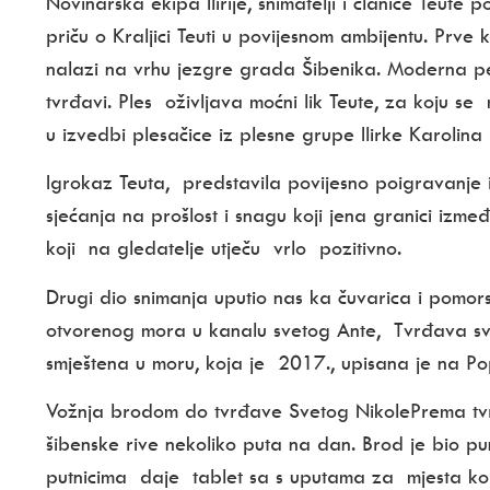
Novinarska ekipa Ilirije, snimatelji i članice Teute p
priču o Kraljici Teuti u povijesnom ambijentu. Prve 
nalazi na vrhu jezgre grada Šibenika. Moderna pe
tvrđavi. Ples oživljava moćni lik Teute, za koju s
u izvedbi plesačice iz plesne grupe Ilirke Karolina
Igrokaz Teuta, predstavila povijesno poigravanje i p
sjećanja na prošlost i snagu koji jena granici izm
koji na gledatelje utječu vrlo pozitivno.
Drugi dio snimanja uputio nas ka čuvarica i pomor
otvorenog mora u kanalu svetog Ante, Tvrđava sv.
smještena u moru, koja je 2017., upisana je na Po
Vožnja brodom do tvrđave Svetog NikoleP
rema tv
šibenske rive nekoliko puta na dan.
B
rod je bio pun
putnicima daje
tablet sa
s uputama za mjesta koj