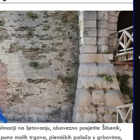
maciji na ljetovanju, obavezno posjetite Šibenik,
 puno malih trgova, plemićkih palača s grbovima,