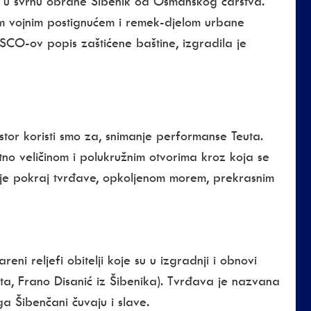
u u svrhu obrane Šibenik od Osmanskog carstva.
im vojnim postignućem i
remek-djelom urbane
CO-ov popis zaštićene baštine
, izgradila je
stor koristi smo za, snimanje performanse Teuta.
no veličinom i polukružnim otvorima kroz koja se
 je pokraj tvrđave, opkoljenom morem, prekrasnim
reni reljefi obitelji koje su u izgradnji i obnovi
lita, Frano Disanić iz Šibenika). Tvrđava je nazvana
ga Šibenčani čuvaju i slave.