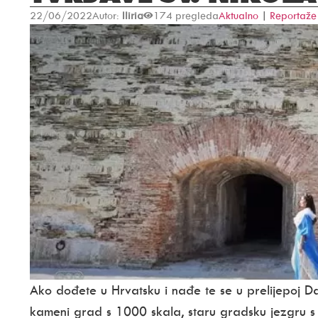
22/06/2022
Autor:
Iliria
174 pregleda
Aktualno
|
Reportaže
Ako dođete u Hrvatsku i nađe te se u prelijepoj Dal
kameni grad s 1000 skala, staru gradsku jezgru s