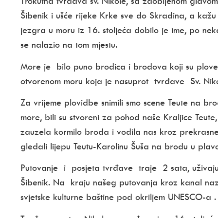
Trokutna tvrđava sv. Nikole, sa zaobljenom glavom 
Šibenik i ušće rijeke Krke sve do Skradina, a kaž
jezgra u moru iz 16. stoljeća dobilo je ime, po ne
se nalazio na tom mjestu.
More je bilo puno brodica i brodova koji su plove 
otvorenom moru koja je nasuprot tvrđave Sv. Niko
Za vrijeme plovidbe snimili smo scene Teute na br
more, bili su stvoreni za pohod naše Kraljice Teute
zauzela kormilo broda i vodila nas kroz prekrasne l
gledali lijepu Teutu-Karolinu Šuša na brodu u plav
Putovanje i posjeta tvrđave traje 2 sata, uživaj
Šibenik. Na kraju našeg putovanja kroz kanal nazi
svjetske kulturne baštine pod okriljem UNESCO-a .