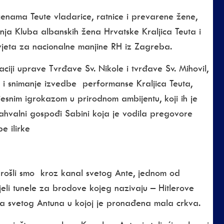
cenama Teute vladarice, ratnice i prevarene žene,
anja Kluba albanskih žena Hrvatske Kraljica Teuta i
vjeta za nacionalne manjine RH iz Zagreba.
ciji uprave Tvrđave Sv. Nikole i tvrđave Sv. Mihovil,
a i snimanje izvedbe performanse Kraljica Teuta,
ijesnim igrokazom u prirodnom ambijentu, koji ih je
zahvalni gospođi Sabini koja je vodila pregovore
e ilirke
prošli smo kroz
kanal svetog Ante
, jednom od
djeli tunele za brodove kojeg nazivaju –
Hitlerove
lja svetog Antuna
u kojoj je pronađena mala crkva.