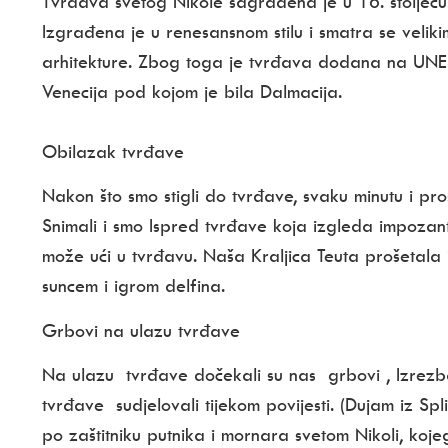
Tvrđava svetog Nikole
sagrađena je u 16. stoljeć
Izgrađena je u
renesansnom stilu
i smatra se velik
arhitekture
. Zbog toga je tvrđava dodana na
UNES
Venecija pod kojom je bila Dalmacija.
Obilazak tvrđave
Nakon što smo stigli do tvrđave, svaku minutu i pro
Snimali i smo Ispred tvrđave koja izgleda impozant
može ući u tvrđavu. Naša Kraljica Teuta prošetala
suncem i igrom delfina.
Grbovi na ulazu tvrđave
Na ulazu tvrđave dočekali su nas
grbovi
, Izrezba
tvrđave sudjelovali tijekom povijesti. (Dujam iz Sp
po zaštitniku putnika i mornara svetom Nikoli, koje