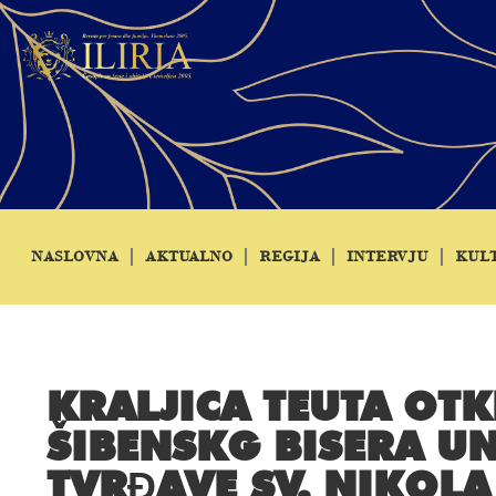
NASLOVNA
AKTUALNO
REGIJA
INTERVJU
KUL
KRALJICA TEUTA OTK
ŠIBENSKG BISERA U
TVRĐAVE SV. NIKOLA 