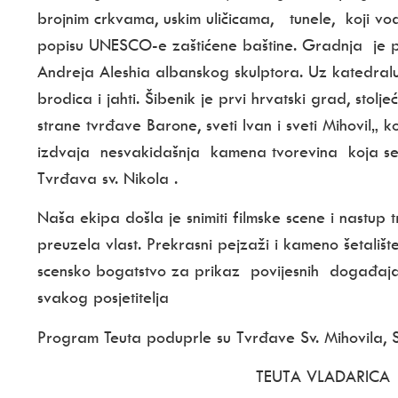
brojnim crkvama, uskim uličicama, tunele, koji vo
p
opisu UNESCO-e zaštićene baštine. Gradnja je po
Andreja Aleshia albanskog skulptora. Uz katedralu
brodica i jahti. Šibenik je prvi hrvatski grad, sto
strane tvrđave Barone, sveti Ivan i sveti Mihovil„ 
izdvaja nesvakidašnja kamena tvorevina koja se
Tvrđava sv. Nikola .
Naša ekipa došla je snimiti filmske scene i nastup t
preuzela vlast. Prekrasni pejzaži i kameno šetalište
scensko bogatstvo za prikaz povijesnih događaja
svakog posjetitelja
Program Teuta poduprle su Tvrđave Sv. Mihovila, 
TEUTA VLADARICA