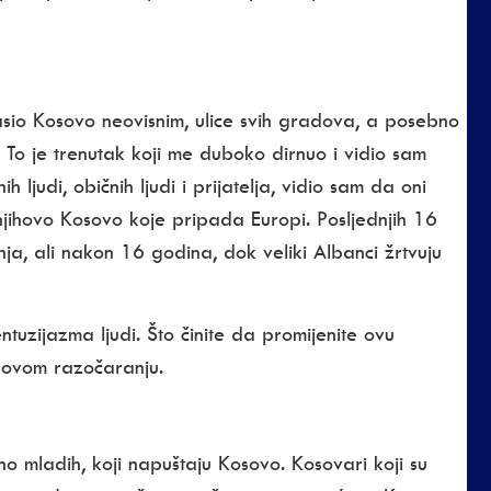
io Kosovo neovisnim, ulice svih gradova, a posebno
ma. To je trenutak koji me duboko dirnuo i vidio sam
 ljudi, običnih ljudi i prijatelja, vidio sam da oni
a njihovo Kosovo koje pripada Europi. Posljednjih 16
ja, ali nakon 16 godina, dok veliki Albanci žrtvuju
uzijazma ljudi. Što činite da promijenite ovu
ihovom razočaranju.
 mladih, koji napuštaju Kosovo. Kosovari koji su