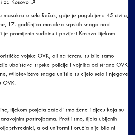
i za Kosovo ..?
u masakra u selu Rečak, gdje je pogubljeno 45 civila,
ine, 17. godišnjica masakra srpskih snaga nad
 je promijenio sudbinu i povijest Kosova tijekom
orističke vojske OVK, ali na terenu su bile samo
elje ubojstava srpske policije i vojnika od strane OVK
ne, Miloševićeve snage uništile su cijelo selo i njegove
 u OVK.
ne, tijekom posjeta zatekli smo žene i djecu koja su
ravojnim postrojbama. Prošli smo, tijela ubijenih
ljoprivrednici, a od uniformi i oružja nije bilo ni