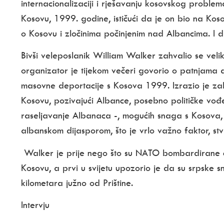
internacionalizaciji i rješavanju kosovskog problem
Kosovu, 1999. godine, ističući da je on bio na Kos
o Kosovu i zločinima počinjenim nad Albancima. I d
Bivši veleposlanik William Walker zahvalio se velik
organizator je tijekom večeri govorio o patnjama
masovne deportacije s Kosova 1999. Izrazio je z
Kosovu, pozivajući Albance, posebno političke vođe
raseljavanje Albanaca -, mogućih snaga s Kosova,
albanskom dijasporom, što je vrlo važno faktor, st
Walker je prije nego što su NATO bombardirane ci
Kosovu, a prvi u svijetu upozorio je da su srpske 
kilometara južno od Prištine.
Intervju