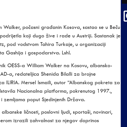
am Walker, počasni građanin Kosova, sastao se u Beču
drijetla koji dugo žive i rade u Austriji. Sastanak je
z, pod vodstvom Tahira Turkaje, u organizaciji
a Gashija i gospodarstva. Lshl.
lanik OESS-a William Walker na Kosovu, albansko-
SAD-a, redateljica Shenida Bilalli za brojne
a ILIRIA. Mersel Ismaili, autor “Albanskog pokreta za
dstavila Nacionalna platforma, pokrenutog 1997.,
i i zemljama poput Sjedinjenih Država.
banske ličnosti, poslovni ljudi, sportaši, novinari,
kerom izrazili zahvalnost za njegov doprinos