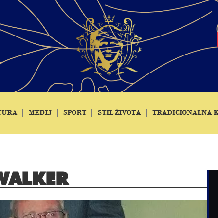
TURA
MEDIJ
SPORT
STIL ŽIVOTA
TRADICIONALNA 
 WALKER