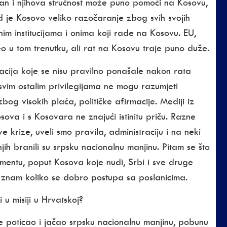
ficiran i njihova stručnost može puno pomoći na Kosovu,
Sad je Kosovo veliko razočaranje zbog svih svojih
m institucijama i onima koji rade na Kosovu. EU,
o u tom trenutku, ali rat na Kosovu traje puno duže.
cija koje se nisu pravilno ponašale nakon rata
svim ostalim privilegijama ne mogu razumjeti
bog visokih plaća, političke afirmacije. Mediji iz
va i s Kosovara ne znajući istinitu priču. Razne
 krize, uveli smo pravila, administraciju i na neki
ih branili su srpsku nacionalnu manjinu. Pitam se što
mentu, poput Kosova koje nudi, Srbi i sve druge
znam koliko se dobro postupa sa poslanicima.
 u misiji u Hrvatskoj?
je poticao i jačao srpsku nacionalnu manjinu, pobunu