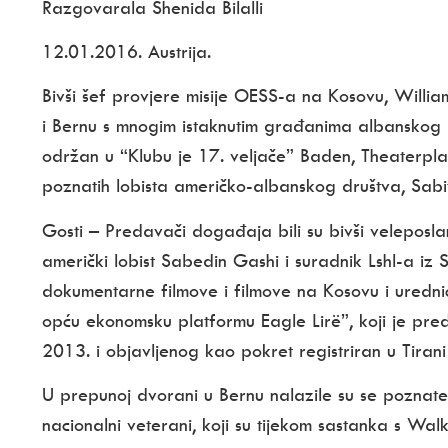
Razgovarala Shenida Bilalli
12.01.2016. Austrija.
Bivši šef provjere misije OESS-a na Kosovu, Willi
i Bernu s mnogim istaknutim građanima albanskog po
održan u “Klubu je 17. veljače” Baden, Theaterplat
poznatih lobista američko-albanskog društva, Sabit
Gosti – Predavači događaja bili su bivši velepos
američki lobist Sabedin Gashi i suradnik Lshl-a iz 
dokumentarne filmove i filmove na Kosovu i urednic
opću ekonomsku platformu Eagle Lirë”, koji je pre
2013. i objavljenog kao pokret registriran u Tiran
U prepunoj dvorani u Bernu nalazile su se poznate al
nacionalni veterani, koji su tijekom sastanka s Wal