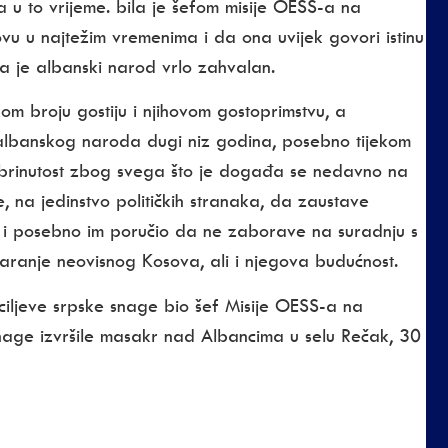
a u to vrijeme. bila je šefom misije OESS-a na
ovu u najtežim vremenima i da ona uvijek govori istinu
a je albanski narod vrlo zahvalan.
om broju gostiju i njihovom gostoprimstvu, a
 albanskog naroda dugi niz godina, posebno tijekom
abrinutost zbog svega što je događa se nedavno na
, na jedinstvo političkih stranaka, da zaustave
 i posebno im poručio da ne zaborave na suradnju s
varanje neovisnog Kosova, ali i njegova budućnost.
ljeve srpske snage bio šef Misije OESS-a na
snage izvršile masakr nad Albancima u selu Rečak, 30