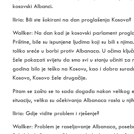
kosovski Albanci.
Iliria:
Bili ste šokirani na dan proglašenja Kosova?
Wallker:
Na dan kad je kosovski parlament proglas
Prištine, bile su ispunjene ljudima koji su bili s nji
toliko sreće u borbi protiv Albanaca. U očima ključnih
žele pokazati svijetu da smo svi u stanju učiniti z
godina bilo je teško na Kosovu, kao i dobra suradn
Kosovo, Kosovo žele drugačije.
Pitam se zašto se to sada događa nakon velikog ent
situaciju, velika su očekivanja Albanaca rasla u nj
Iliria:
Gdje vidite problem i rješenje?
Wallker:
Problem je raseljavanje Albanaca, posebno