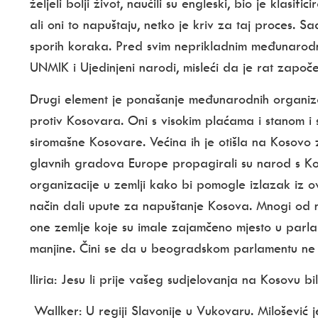
željeli bolji život, naučili su engleski, bio je klasi
ali oni to napuštaju, netko je kriv za taj proces. 
sporih koraka. Pred svim neprikladnim međunarodni
UNMIK i Ujedinjeni narodi, misleći da je rat započe
Drugi element je ponašanje međunarodnih organiza
protiv Kosovara. Oni s visokim plaćama i stanom i 
siromašne Kosovare. Većina ih je otišla na Kosovo z
glavnih gradova Europe propagirali su narod s Koso
organizacije u zemlji kako bi pomogle izlazak iz ove
način dali upute za napuštanje Kosova. Mnogi od nj
one zemlje koje su imale zajamčeno mjesto u parla
manjine. Čini se da u beogradskom parlamentu ne 
Iliria
: Jesu li prije vašeg sudjelovanja na Kosovu bili
Wallker:
U regiji Slavonije u Vukovaru. Milošević 