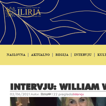
NASLOVNA
AKTUALNO
REGIJA
INTERVJU
KUL
INTERVJU: WILLIAM
02/06/2021
Autor:
Iliria
122 pregleda
Intervju