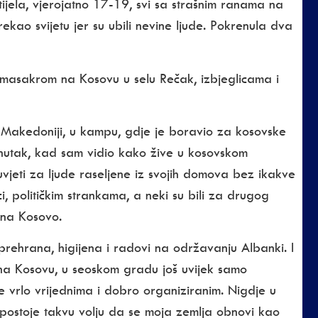
ijela, vjerojatno 17-19, svi sa strašnim ranama na
kao svijetu jer su ubili nevine ljude. Pokrenula dva
s masakrom na Kosovu u selu Rečak, izbjeglicama i
 Makedoniji, u kampu, gdje je boravio za kosovske
enutak, kad sam vidio kako žive u kosovskom
uvjeti za ljude raseljene iz svojih domova bez ikakve
ici, političkim strankama, a neki su bili za drugog
 na Kosovo.
prehrana, higijena i radovi na održavanju Albanki. I
 na Kosovu, u seoskom gradu još uvijek samo
 vrlo vrijednima i dobro organiziranim. Nigdje u
li, postoje takvu volju da se moja zemlja obnovi kao