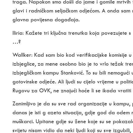
traga. Napokon smo došli do jame i gomile mrtvih t
glavi i radničkom seljačkom odjećom. A onda sam re
glavna povijesna događaja.
Iliria:
Kažete tri ključna trenutka koja povezujete 
…?
Wallker:
Kad sam bio kod verifikacijske komisije u
izbjeglice, za mene osobno bio je to vrlo težak tr
izbjegličkom kampu Stanković. To su bili nemogući 
gotovinske odjeće. Ali ljudi su cijelo vrijeme u polit
Rugovu za OVK, ne znajući hoće li se ikada vratiti
Zanimljivo je da su sve rad organizacije u kampu, 
danas je isti g azeta situacija, gdje god da odem
muškarci. Upitane gdje su žene koje su se pokazale
svijetu nisam vidio da neki ljudi koji su sve izgubi