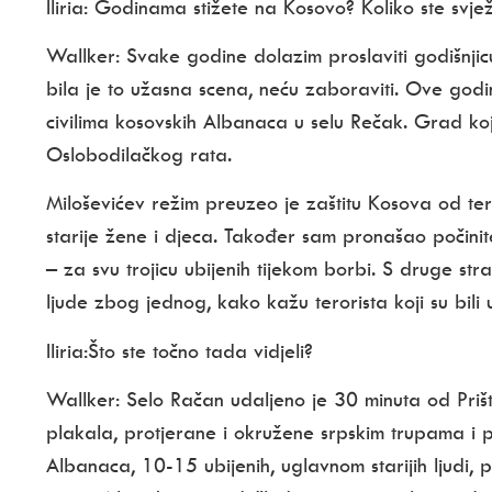
Iliria:
Godinama stižete na Kosovo? Koliko ste svjež
Wallker:
Svake godine dolazim proslaviti godišnjic
bila je to užasna scena, neću zaboraviti. Ove god
civilima kosovskih Albanaca u selu Rečak. Grad koji
Oslobodilačkog rata.
Miloševićev režim preuzeo je zaštitu Kosova od ter
starije žene i djeca. Također sam pronašao počinit
– za svu trojicu ubijenih tijekom borbi. S druge stra
ljude zbog jednog, kako kažu terorista koji su bili
Iliria:
Što ste točno tada vidjeli?
Wallker:
Selo Račan udaljeno je 30 minuta od Prišti
plakala, protjerane i okružene srpskim trupama i pa
Albanaca, 10-15 ubijenih, uglavnom starijih ljudi, po