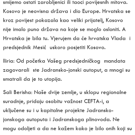
smijemo ostati zarobljenici ili taoci povijesnih mitova.
Kosovo je neovisna država i dio Europe. Hrvatska se
kroz povijest pokazala kao veliki prijatelj, Kosovo
nije imalo puno država na koje se moglo osloniti. A
Hrvatska je bila tu. Vjerujem da će hrvatska Vlada i
predsjednik Mesić uskoro posjetiti Kosovo.
Iliria: Od početka Vašeg predsjedničkog mandata
zagovarali ste Jadransko-jonski autoput, a mnogi su
smatrali da je to utopija.
Sali
Berisha:
Naše dvije zemlje, u sklopu regionalne
suradnje, pridaju osobitu važnost CEFTA-i, a
uključene su i u kapitalne projekte Jadransko-
jonskoga autoputa i Jadranskoga plinovoda. Ne
mogu odoljeti a da ne kažem kako je bilo onih koji su