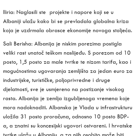
Iliria: Naglasili ste projekte i napore koji se u
Albaniji ulažu kako bi se prevladala globalna kriza
koja je uzdrmala obrasce ekonomije novoga stoljeća.
Sali Berisha:
Albanija je niskim porezima postigla
veliki rast unatoč teškom naslijeđu. S porezom od 10
posto, 1,5 posto za male tvrtke te nizom tarifa, kao i
mogućnostima ugovaranja zemljišta za jedan euro za
industrijske, turističke, poljoprivredne i druge
djelatnosti, sve je usmjereno na postizanje visokog
rasta. Albanija je zemlja izgubljenoga vremena koje
mora nadoknaditi. Albanska je Vlada u infrastrukturu
uložila 31 posto proračuna, odnosno 10 posto BDP-
a, a znatni su koncesijski ugovori ostvareni. I hrvatske
tvrtke ulažu u Albaniju, a za njih osobito može biti