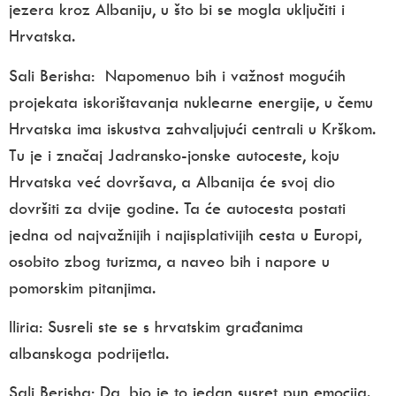
jezera kroz Albaniju, u što bi se mogla uključiti i
Hrvatska.
Sali Berisha:
Napomenuo bih i važnost mogućih
projekata iskorištavanja nuklearne energije, u čemu
Hrvatska ima iskustva zahvaljujući centrali u Krškom.
Tu je i značaj Jadransko-jonske autoceste, koju
Hrvatska već dovršava, a Albanija će svoj dio
dovršiti za dvije godine. Ta će autocesta postati
jedna od najvažnijih i najisplativijih cesta u Europi,
osobito zbog turizma, a naveo bih i napore u
pomorskim pitanjima.
Iliria:
Susreli ste se s hrvatskim građanima
albanskoga podrijetla.
Sali Berisha:
Da, bio je to jedan susret pun emocija.