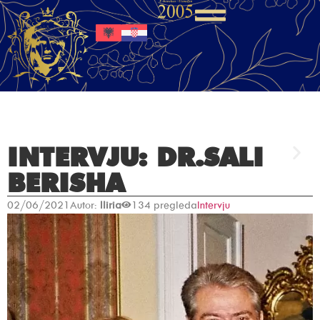
INTERVJU: DR.SALI
BERISHA
02/06/2021
Autor:
Iliria
134 pregleda
Intervju