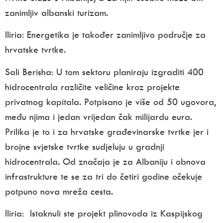
zanimljiv albanski turizam.
I
liria:
Energetika je također zanimljivo područje za
hrvatske tvrtke.
Sali Berisha:
U tom sektoru planiraju izgraditi 400
hidrocentrala različite veličine kroz projekte
privatnog kapitala. Potpisano je više od 50 ugovora,
među njima i jedan vrijedan čak milijardu eura.
Prilika je to i za hrvatske građevinarske tvrtke jer i
brojne svjetske tvrtke sudjeluju u gradnji
hidrocentrala. Od značaja je za Albaniju i obnova
infrastrukture te se za tri do četiri godine očekuje
potpuno nova mreža cesta.
Iliria: Istaknuli ste projekt plinovoda iz Kaspijskog