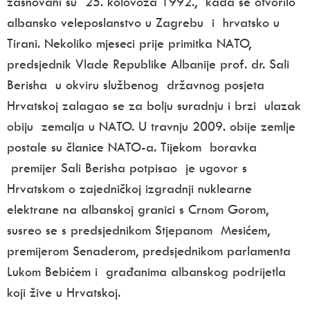
zasnovani su 25. kolovoza 1992., kada se otvorilo
albansko veleposlanstvo u Zagrebu i hrvatsko u
Tirani. Nekoliko mjeseci prije primitka NATO,
predsjednik Vlade Republike Albanije prof. dr. Sali
Berisha u okviru službenog državnog posjeta
Hrvatskoj zalagao se za bolju suradnju i brzi ulazak
obiju zemalja u NATO. U travnju 2009. obije zemlje
postale su članice NATO-a. Tijekom boravka
premijer Sali Berisha potpisao je ugovor s
Hrvatskom o zajedničkoj izgradnji nuklearne
elektrane na albanskoj granici s Crnom Gorom,
susreo se s predsjednikom Stjepanom Mesićem,
premijerom Senaderom, predsjednikom parlamenta
Lukom Bebićem i građanima albanskog podrijetla
koji žive u Hrvatskoj.