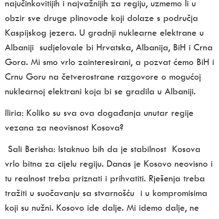
najučinkovitijih i najvažnijih za regiju, uzmemo li u
obzir sve druge plinovode koji dolaze s područja
Kaspijskog jezera. U gradnji nuklearne elektrane u
Albaniji sudjelovale bi Hrvatska, Albanija, BiH i Crna
Gora. Mi smo vrlo zainteresirani, a pozvat ćemo BiH i
Crnu Goru na četverostrane razgovore o mogućoj
nuklearnoj elektrani koja bi se gradila u Albaniji.
Iliria: Koliko su sva ova događanja unutar regije
vezana za neovisnost Kosova?
Sali Berisha: Istaknuo bih da je stabilnost Kosova
vrlo bitna za cijelu regiju. Danas je Kosovo neovisno i
tu realnost treba priznati i prihvatiti. Rješenja treba
tražiti u suočavanju sa stvarnošću i u kompromisima
koji su nužni. Kosovo ide dalje. Mi idemo dalje, ne