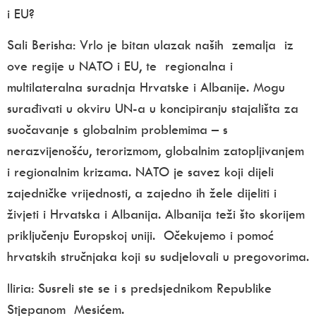
i EU?
Sali Berisha:
Vrlo je bitan u
lazak naših zemalja iz
ove regije u NATO i EU, te regionalna i
multilateralna suradnja Hrvatske i Albanije. Mogu
surađivati u okviru UN-a u koncipiranju stajališta za
suočavanje s globalnim problemima – s
nerazvijenošću, terorizmom, globalnim zatopljivanjem
i regionalnim krizama. NATO je savez koji dijeli
zajedničke vrijednosti, a zajedno ih žele dijeliti i
živjeti i Hrvatska i Albanija. Albanija teži što skorijem
priključenju Europskoj uniji.
Očekujemo i pomoć
hrvatskih stručnjaka koji su sudjelovali u pregovorima.
Iliria:
Susreli ste se i s predsjednikom Republike
Stjepanom Mesićem.