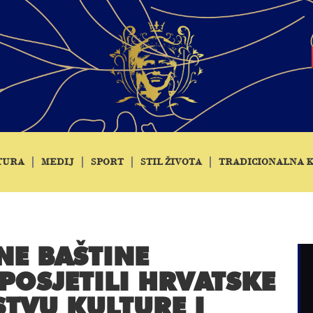
TURA
MEDIJ
SPORT
STIL ŽIVOTA
TRADICIONALNA 
NE BAŠTINE
POSJETILI HRVATSKE
TVU KULTURE I