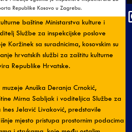
 sporta Republike Kosovo u Zagrebu.
lturne baštine Ministarstva kulture i
itelj Službe za inspekcijske poslove
oje Koržinek sa suradnicima, kosovskim su
nje hrvatskih službi za zaštitu kulturne
vira Republike Hrvatske.
 i muzeje Anuška Deranja Crnokić,
tine Mirna Sabljak i voditeljica Službe za
 Ines Jelavić Livaković, predstavile
išnje mjesto pristupa prostornim podacima
ama i strukama, koje među ostalim