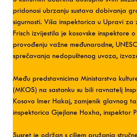
pridonosi ubrzanju sustava dobivanja gr
sigurnosti. Viša inspektorica u Upravi za
Frisch izvijestila je kosovske inspektore 
provođenju važne međunarodne, UNESC
sprečavanja nedopuštenog uvoza, izvoza 
Među predstavnicima Ministarstva kultur
(MKOS) na sastanku su bili ravnatelj Ins
Kosovo Imer Hakaj, zamjenik glavnog tajn
inspektorica Gjejlane Hoxha, inspektor P
Susret je održan s ciljem pružanja struč