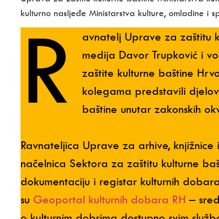
kulturno nasljeđe Ministarstva kulture, omladine i
R
avnatelj Uprave za zaštitu ku
medija Davor Trupković i vod
zaštite kulturne baštine Hrv
kolegama predstavili djelova
baštine unutar zakonskih ok
Ravnateljica Uprave za arhive, knjižnice
načelnica Sektora za zaštitu kulturne baš
dokumentaciju i registar kulturnih dobara
su
Geoportal kulturnih dobara RH
– sred
o kulturnim dobrima dostupno svim služb