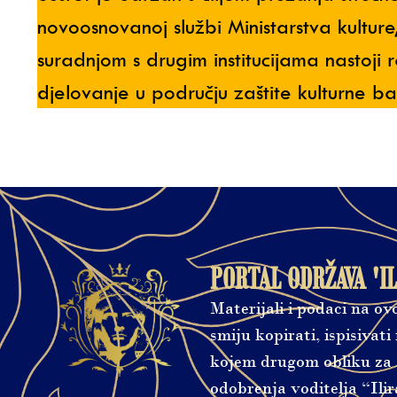
novoosnovanoj službi Ministarstva kultur
suradnjom s drugim institucijama nastoji r
djelovanje u području zaštite kulturne ba
PORTAL ODRŽAVA 'IL
Materijali i podaci na o
smiju kopirati, ispisivati ​​
kojem drugom obliku za s
odobrenja voditelja “Ilir