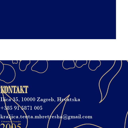
KONTAKT
Ilica 35, 10000 Zagreb, Hrvatska
+385 91 5871 005
kraljica.teuta.mbretresha@gmail.com