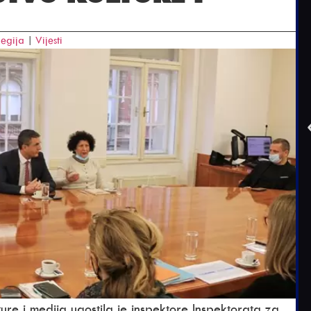
egija
|
Vijesti
ture i medija ugostila je inspektore Inspektorata za