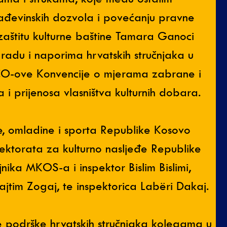
ađevinskih dozvola i povećanju pravne
 zaštitu kulturne baštine Tamara Ganoci
o radu i naporima hrvatskih stručnjaka u
O-ove Konvencije o mjerama zabrane i
i prijenosa vlasništva kulturnih dobara.
e, omladine i sporta Republike Kosovo
pektorata za kulturno nasljeđe Republike
ika MKOS-a i inspektor Bislim Bislimi,
ajtim Zogaj, te inspektorica Labëri Dakaj.
ne podrške hrvatskih stručnjaka kolegama u