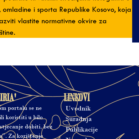
e, omladine i sporta Republike Kosovo, koja
azviti vlastite normativne okvire za
štine.
IRIA'
LINKOVI
vom portalu se ne
Uvodnik
ili koristiti u bilo
Suradnja
tjecanje dobiti, bez
Publikacije
a”. Za korištenje