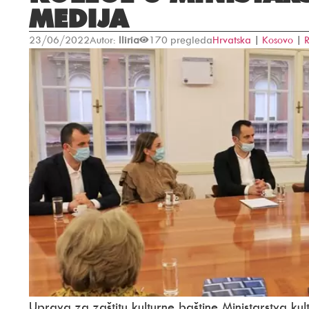
MEDIJA
23/06/2022
Autor:
Iliria
170 pregleda
Hrvatska
|
Kosovo
|
R
U
prava za zaštitu kulturne baštine Ministarstva kul