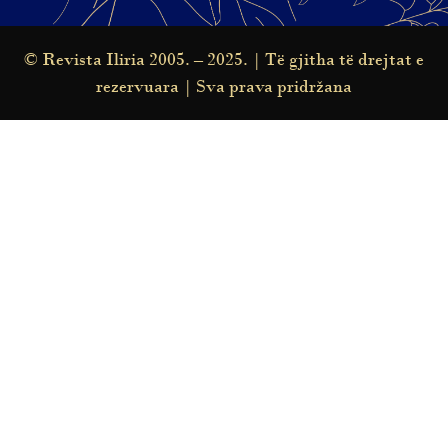
© Revista Iliria 2005. – 2025. | Të gjitha të drejtat e
rezervuara | Sva prava pridržana