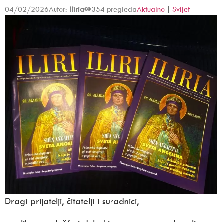
04/02/2026
Autor:
Iliria
354 pregleda
Aktualno
|
Svijet
Dragi prijatelji, čitatelji i suradnici,