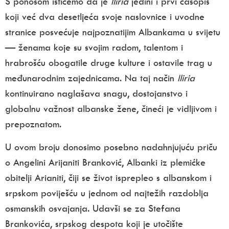
S ponosom ističemo da je
Iliria
jedini i prvi časopis
koji već dva desetljeća svoje naslovnice i uvodne
stranice posvećuje najpoznatijim Albankama u svijetu
— ženama koje su svojim radom, talentom i
hrabrošću obogatile druge kulture i ostavile trag u
međunarodnim zajednicama. Na taj način
Iliria
kontinuirano naglašava snagu, dostojanstvo i
globalnu važnost albanske žene, čineći je vidljivom i
prepoznatom.
U ovom broju donosimo posebno nadahnjujuću priču
o
Angelini Arijaniti Branković
, Albanki iz plemićke
obitelji Arianiti, čiji se život isprepleo s albanskom i
srpskom poviješću u jednom od najtežih razdoblja
osmanskih osvajanja. Udavši se za Stefana
Brankovića, srpskog despota koji je utočište