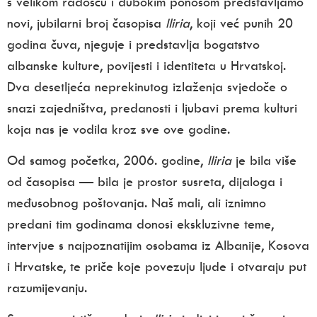
s velikom radošću i dubokim ponosom predstavljamo
novi, jubilarni broj časopisa
Iliria
, koji već punih 20
godina čuva, njeguje i predstavlja bogatstvo
albanske kulture, povijesti i identiteta u Hrvatskoj.
Dva desetljeća neprekinutog izlaženja svjedoče o
snazi zajedništva, predanosti i ljubavi prema kulturi
koja nas je vodila kroz sve ove godine.
Od samog početka, 2006. godine,
Iliria
je bila više
od časopisa — bila je prostor susreta, dijaloga i
međusobnog poštovanja. Naš mali, ali iznimno
predani tim godinama donosi ekskluzivne teme,
intervjue s najpoznatijim osobama iz Albanije, Kosova
i Hrvatske, te priče koje povezuju ljude i otvaraju put
razumijevanju.