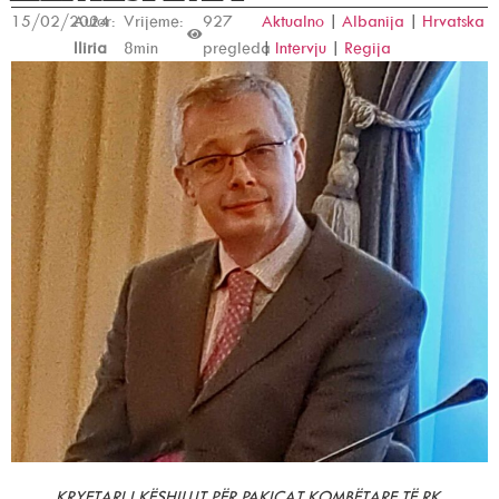
15/02/2024
Autor:
Vrijeme:
927
Aktualno
|
Albanija
|
Hrvatska
Iliria
8min
pregleda
|
Intervju
|
Regija
KRYETARI I KËSHILLIT PËR PAKICAT KOMBËTARE TË RK