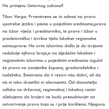
Na primjenu Ustavnog zakona?
Tibor Varga:
Prvenstveno se to odnosi na pravo
upotrebe jezika i pisma u pojedinim sredinama,pravo
na izbor vijeća i predstavnika, te pravo i izbor u
predstavnička i izvršna tijela lokalnei regionalne
samouprave. Na ovim izborima došlo je do izvjesne
redukcije njihova broja,a na sljedećim lokalnim i
regionalnim izborima u pojedinim sredinama izgubit
će pravo na zamjenike župana, gradonačelnika i
načelnika. Smatramo da ti rezovi nisu dobri, ali da
nis ni tako drastični ni alarmantni.
Od donositelja
odluka na državnoj, regionalnoj i lokalnoj
razini
očekujemo da brojevi ne budu presudni
uvjet za
ostvarivanje prava koja su i prije korištena. Njegova