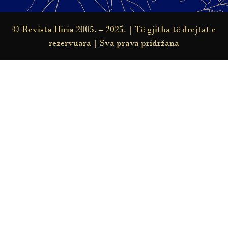
© Revista Iliria 2005. – 2025. | Të gjitha të drejtat e
rezervuara | Sva prava pridržana