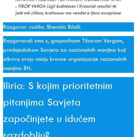
: TIBOR VARGA Ligji kushtetues i Kroacisë rezultoi të
jetë më cilësor, krahasuar me vendet e tjera evropiane
Razgovor vodila: Shenida Bilalli
Razgovarali smo s, gospodinom Tiborom Vargom,
predsjednikom Savjeta za nacionalnih manjina koji
otkriva
svoju misiju krovne organizacije nacionalnih
manjina RH.
Iliria: S kojim prioritetnim
pitanjima Savjeta
započinjete u idućem
razdoblju?