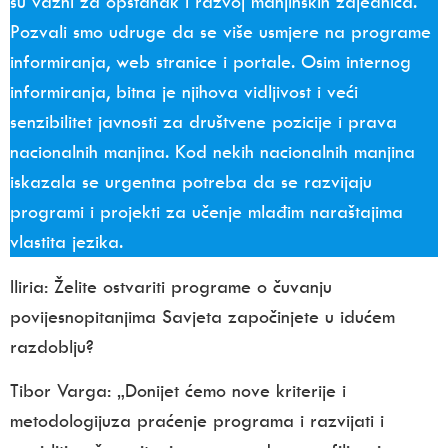
su važni za opstanak i razvoj manjinskih zajednica.
Pozvali smo udruge da se više usmjere na programe
informiranja, web stranice i portale. Osim internog
informiranja, bitna je njihova vidljivost i veći
senzibilitet javnosti za društvene pozicije i prava
nacionalnih manjina. Kod nekih nacionalnih manjina
iskazala se urgentna potreba da se razvijaju
programi i projekti za učenje mlađim naraštajima
vlastita jezika.
Iliria: Želite ostvariti programe o čuvanju
povijesnopitanjima Savjeta započinjete
u idućem
razdoblju?
Tibor Varga:
„Donijet ćemo nove kriterije i
metodologijuza praćenje programa i razvijati i