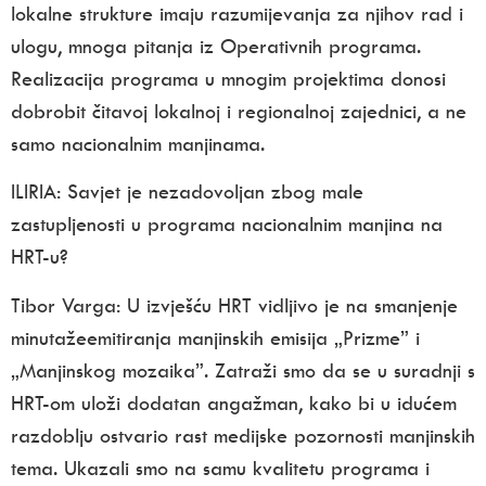
lokalne strukture imaju razumijevanja za njihov rad i
ulogu, mnoga pitanja iz Operativnih programa.
Realizacija programa u mnogim projektima donosi
dobrobit čitavoj lokalnoj i regionalnoj zajednici, a ne
samo nacionalnim manjinama.
ILIRIA:
Savjet je nezadovoljan zbog male
zastupljenosti u programa nacionalnim manjina
na
HRT-u?
Tibor Varga:
U izvješću HRT vidljivo je na smanjenje
minutažeemitiranja manjinskih emisija „Prizme” i
„Manjinskog mozaika”. Zatraži smo da se u suradnji s
HRT-om uloži dodatan angažman, kako bi u idućem
razdoblju ostvario rast medijske pozornosti manjinskih
tema. Ukazali smo na samu kvalitetu programa i