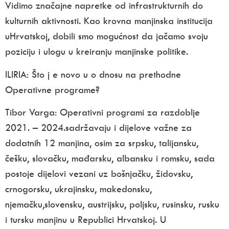
Vidimo značajne napretke od infrastrukturnih do
kulturnih aktivnosti. Kao krovna manjinska institucija
uHrvatskoj, dobili smo mogućnost da jačamo svoju
poziciju i ulogu u kreiranju manjinske politike.
ILIRIA:
Što j e novo u o dnosu na prethodne
Operativne programe?
Tibor Varga:
Operativni programi za razdoblje
2021. – 2024.sadržavaju i dijelove važne za
dodatnih 12 manjina, osim za srpsku, talijansku,
češku, slovačku, mađarsku, albansku i romsku, sada
postoje dijelovi vezani uz bošnjačku, židovsku,
crnogorsku, ukrajinsku, makedonsku,
njemačku,slovensku, austrijsku, poljsku, rusinsku, rusku
i tursku manjinu u Republici Hrvatskoj. U