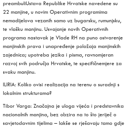
preambuliUstava Republike Hrvatske navedene su
22 manjine, u novim Operativnim programima
nemadijelova vezanih samo uz bugarsku, rumunjsku,
te vlašku manjinu. Usvajanje novih Operativnih
programa nastavak je Vlade RH na puno ostvarenje
manjinskih prava i unapređenje položaja manjinskih
zajednica; upotreba jezika i pisma, ravnomjeran
razvoj svih područja Hrvatske, te specifičnemjere za
svaku manjinu.
ILIRIA:
Koliko ovisi realizacija na terenu o suradnji s
lokalnim strukturama?
Tibor Varga:
Značajna je uloga vijeća i predstavnika
nacionalnih manjina, bez obzira na to što jeriječ o
savjetodavnim tijelima – lakše se rješavaju tamo gdje