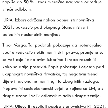
najviše do 50 %. Iznos mjesečne nagrade određuje
vijeće odlukom.
ILIRIA:
Izbori održani nakon popisa stanovništva
2021. pokazuju pad ukupnog
Stanovništva i
pojedinih nacionalnih manjina?
Tibor Varga:
Taj podatak pokazuje da potencijalno
vodi u redukciju nekih manjinskih prava, promjene su
se već osjetile na ovim izborima i treba razmisliti
kako se dalje postaviti. Popis pokazuje i osjetan pad
ukupnogstanovništva Hrvatske, taj negativni trend
dijele i nacionalne manjine, i to zbog istih razloga.
Nepovoljni socioekonomski uvjeti u kojima se živi, a s
druge strane i velik odlazak mladih udruge zemlje.
ILIRIA:
Utječu li rezultati popisa stanovništva RH 2021.