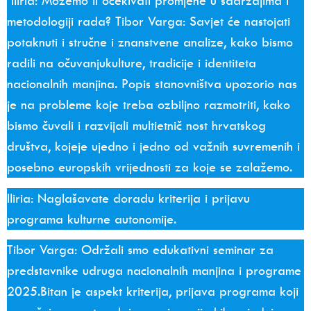
Iliria: Možemo li očekivati promjene u sadržajima i
metodologiji rada? Tibor Varga:
Savjet će nastojati
potaknuti i stručne i znanstvene analize, kako bismo
radili na očuvanjukulture, tradicije i identiteta
nacionalnih manjina. Popis stanovništva upozorio nas
je na probleme koje treba ozbiljno razmotriti, kako
bismo čuvali i razvijali multietnič nost hrvatskog
društva, kojeje ujedno i jedno od važnih suvremenih i
posebno europskih vrijednosti za koje se zalažemo.
Iliria: Naglašavate doradu kriterija i prijavu
programa kulturne autonomije.
Tibor Varga:
Održali smo edukativni seminar za
predstavnike udruga nacionalnih manjina i programe
2025.Bitan je aspekt kriterija, prijava programa koji