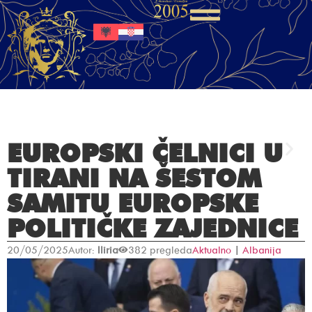
EUROPSKI ČELNICI U
TIRANI NA ŠESTOM
SAMITU EUROPSKE
POLITIČKE ZAJEDNICE
20/05/2025
Autor:
Iliria
382 pregleda
Aktualno
|
Albanija