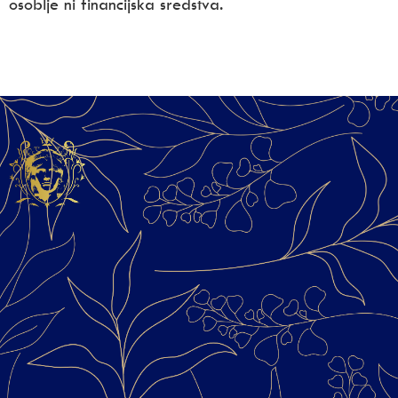
osoblje ni financijska sredstva.