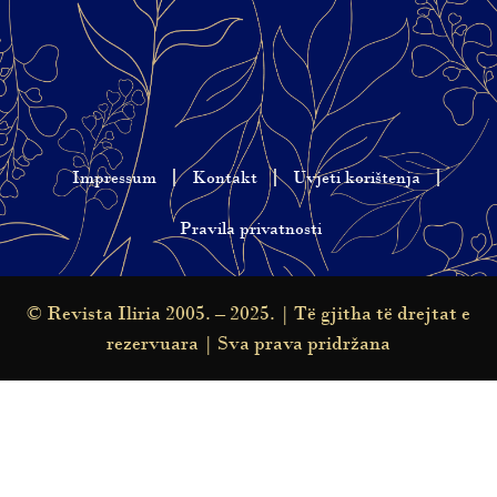
Impressum
Kontakt
Uvjeti korištenja
Pravila privatnosti
© Revista Iliria 2005. – 2025. | Të gjitha të drejtat e
rezervuara | Sva prava pridržana