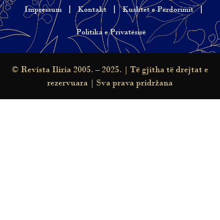
Impressum
Kontakt
Kushtet e Përdorimit
Politika e Privatësisë
© Revista Iliria 2005. – 2025. | Të gjitha të drejtat e
rezervuara | Sva prava pridržana